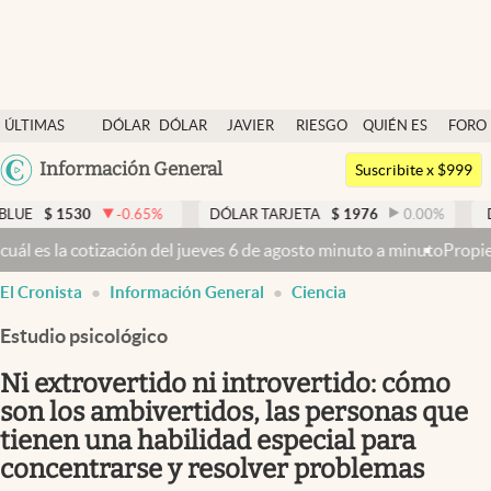
Últimas noticias
ÚLTIMAS
DÓLAR
DÓLAR
JAVIER
RIESGO
QUIÉN ES
FORO
Dólar
NOTICIAS
BLUE
MILEI
PAÍS
QUIÉN
Argentina
Información General
Members
Suscribite x $999
España
Economía y Política
530
-0.65
%
DÓLAR TARJETA
$
1976
0.00
%
DÓLAR M
México
ón del jueves 6 de agosto minuto a minuto
Propiedad privada: con cr
Finanzas y Mercados
USA
El Cronista
Información General
Ciencia
Mercados Online
Colombia
Uruguay
Estudio psicológico
Negocios
Ni extrovertido ni introvertido: cómo
Columnistas
son los ambivertidos, las personas que
Otras secciones
tienen una habilidad especial para
Apertura
concentrarse y resolver problemas