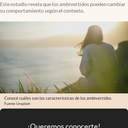
Infotechnology
Este estudio revela que los ambivertidos pueden cambiar
su comportamiento según el contexto.
Clase
Clima
Mundial 2026
Eventos Corporativos
El Cronista Studio
Mediakit
abre en nueva pestaña
Argentina
Conocé cuáles son las características de los ambivertidos.
Fuente: Unsplash
¡Queremos conocerte!