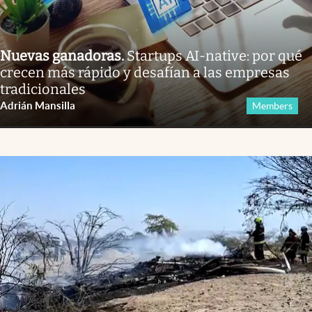
Nuevas ganadoras
.
Startups AI-native: por qué
crecen más rápido y desafían a las empresas
tradicionales
Adrián Mansilla
Members