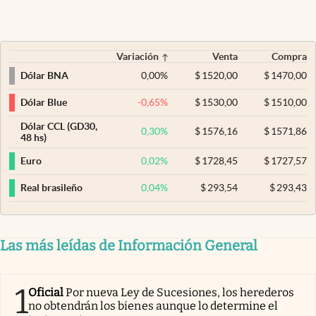
Variación
Venta
Compra
0,00
%
$
1520,00
$
1470,00
Dólar BNA
-0,65
%
$
1530,00
$
1510,00
Dólar Blue
Dólar CCL (GD30,
0,30
%
$
1576,16
$
1571,86
48 hs)
0,02
%
$
1728,45
$
1727,57
Euro
0,04
%
$
293,54
$
293,43
Real brasileño
Las más leídas de Información General
1
Oficial
Por nueva Ley de Sucesiones, los herederos
no obtendrán los bienes aunque lo determine el