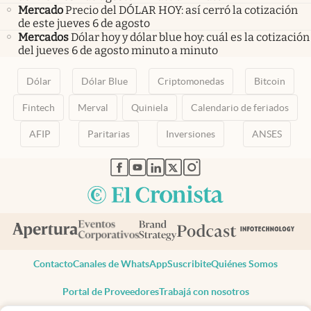
Mercado
Precio del DÓLAR HOY: así cerró la cotización
de este jueves 6 de agosto
Mercados
Dólar hoy y dólar blue hoy: cuál es la cotización
del jueves 6 de agosto minuto a minuto
Dólar
Dólar Blue
Criptomonedas
Bitcoin
Fintech
Merval
Quiniela
Calendario de feriados
AFIP
Paritarias
Inversiones
ANSES
abre en nueva pestaña
abre en nueva pestaña
abre en nueva pestaña
abre en nueva pestaña
abre en nueva pestaña
Contacto
Canales de WhatsApp
Suscribite
Quiénes Somos
Portal de Proveedores
Trabajá con nosotros