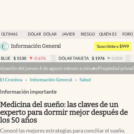
Últimas noticias
ÚLTIMAS
DÓLAR
DÓLAR
JAVIER
RIESGO
QUIÉN ES
FORO
Dólar
NOTICIAS
BLUE
MILEI
PAÍS
QUIÉN
Argentina
Información General
Members
Suscribite x $999
España
Economía y Política
-0.65
%
DÓLAR TARJETA
$
1976
0.00
%
DÓLAR MEP
$
1
México
inuto a minuto
Propiedad privada: con cruces y chicanas, el Senado
Finanzas y Mercados
USA
El Cronista
Información General
Salud
Mercados Online
Colombia
Uruguay
Información importante
Negocios
Medicina del sueño: las claves de un
Columnistas
experto para dormir mejor después de
Otras secciones
los 50 años
Apertura
Conocé las mejores estrategias para conciliar el sueño.