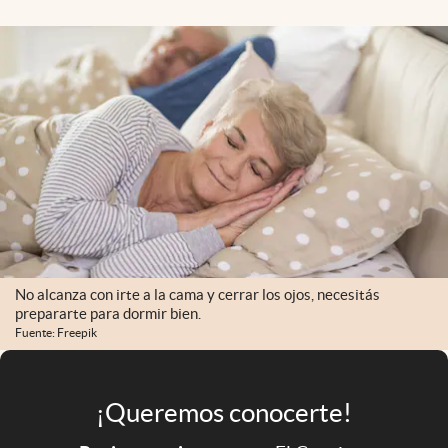
Infotechnology
Clase
Clima
Mundial 2026
Eventos Corporativos
El Cronista Studio
Mediakit
abre en nueva pestaña
Argentina
No alcanza con irte a la cama y cerrar los ojos, necesitás
prepararte para dormir bien.
Fuente: Freepik
¡Queremos conocerte!