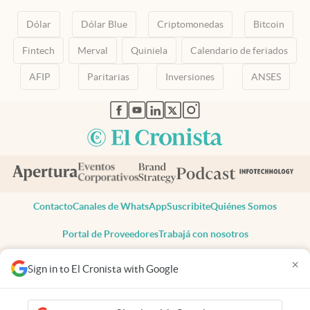
Dólar
Dólar Blue
Criptomonedas
Bitcoin
Fintech
Merval
Quiniela
Calendario de feriados
AFIP
Paritarias
Inversiones
ANSES
abre en nueva pestaña
abre en nueva pestaña
abre en nueva pestaña
abre en nueva pestaña
abre en nueva pestaña
Contacto
Canales de WhatsApp
Suscribite
Quiénes Somos
Portal de Proveedores
Trabajá con nosotros
Copyright 2025 cronista.com
×
Sign in to El Cronista with Google
Todos los derechos reservados
Términos y condiciones
Privacidad