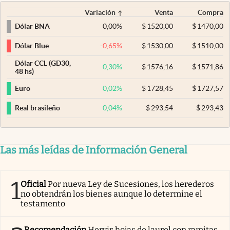
Variación
Venta
Compra
0,00
%
$
1520,00
$
1470,00
Dólar BNA
-0,65
%
$
1530,00
$
1510,00
Dólar Blue
Dólar CCL (GD30,
0,30
%
$
1576,16
$
1571,86
48 hs)
0,02
%
$
1728,45
$
1727,57
Euro
0,04
%
$
293,54
$
293,43
Real brasileño
Las más leídas de Información General
1
Oficial
Por nueva Ley de Sucesiones, los herederos
no obtendrán los bienes aunque lo determine el
testamento
Recomendación
Hervir hojas de laurel con ramitas