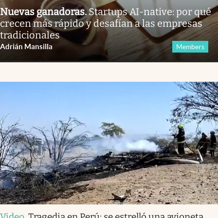
Nuevas ganadoras
.
Startups AI-native: por qué
crecen más rápido y desafían a las empresas
tradicionales
Adrián Mansilla
Members
Video
.
Tragedia en Perú: se estrelló una avioneta