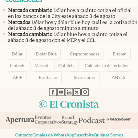
Mercado cambiario
Dólar hoy: a cuánto cotiza el oficial
en los bancos de la City este sábado 8 de agosto
Mercados
Dólar hoy y dólar blue hoy: cuál es la cotización
del sábado 8 de agosto minuto a minuto
Mercado cambiario
Dólar blue hoy: a cuánto cotiza el
sábado 8 de agosto con el MEP y el CCL
Dólar
Dólar Blue
Criptomonedas
Bitcoin
Fintech
Merval
Quiniela
Calendario de feriados
AFIP
Paritarias
Inversiones
ANSES
abre en nueva pestaña
abre en nueva pestaña
abre en nueva pestaña
abre en nueva pestaña
abre en nueva pestaña
Contacto
Canales de WhatsApp
Suscribite
Quiénes Somos