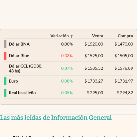
Variación
Venta
Compra
0,00
%
$
1520,00
$
1470,00
Dólar BNA
-0,33
%
$
1525,00
$
1505,00
Dólar Blue
Dólar CCL (GD30,
0,87
%
$
1585,52
$
1576,89
48 hs)
0,08
%
$
1733,27
$
1731,97
Euro
0,05
%
$
295,03
$
294,82
Real brasileño
Las más leídas de Información General