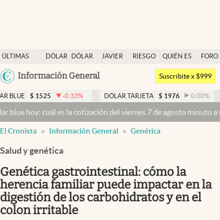
Últimas noticias
ÚLTIMAS
DÓLAR
DÓLAR
JAVIER
RIESGO
QUIÉN ES
FORO
Dólar
NOTICIAS
BLUE
MILEI
PAÍS
QUIÉN
Argentina
Información General
Members
Suscribite x $999
España
Economía y Política
$
1525
-0.33
%
DÓLAR TARJETA
$
1976
0.00
%
DÓLAR
México
oy: cuál es la cotización del viernes 7 de agosto minuto a minuto
Dó
Finanzas y Mercados
USA
El Cronista
Información General
Genética
Mercados Online
Colombia
Uruguay
Salud y genética
Negocios
Genética gastrointestinal: cómo la
Columnistas
herencia familiar puede impactar en la
Otras secciones
digestión de los carbohidratos y en el
Apertura
colon irritable