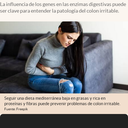
Infotechnology
La influencia de los genes en las enzimas digestivas puede
ser clave para entender la patología del colon irritable.
Clase
Clima
Mundial 2026
Eventos Corporativos
El Cronista Studio
Mediakit
abre en nueva pestaña
Argentina
Seguir una dieta mediterránea baja en grasas y rica en
proteínas y fibras puede prevenir problemas de colon irritable.
Fuente: Freepik