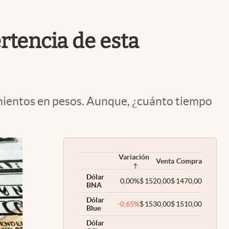
Uruguay
rtencia de esta
dimientos en pesos. Aunque, ¿cuánto tiempo
Variación
Venta
Compra
Dólar
0,00
%
$
1520,00
$
1470,00
BNA
Dólar
-0,65
%
$
1530,00
$
1510,00
Blue
Dólar