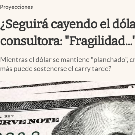
Infotechnology
Proyecciones
Clase
¿Seguirá cayendo el dóla
Clima
consultora: "Fragilidad...
Mundial 2026
Eventos Corporativos
Mientras el dólar se mantiene "planchado", c
El Cronista Studio
más puede sostenerse el carry tarde?
Mediakit
abre en nueva pestaña