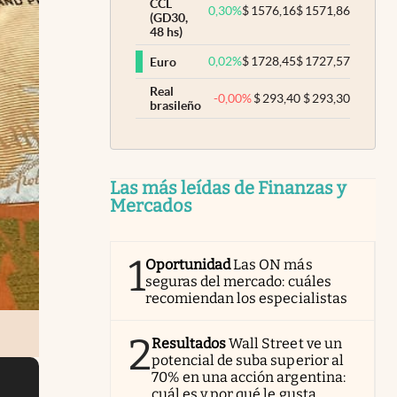
CCL
0,30
%
$
1576,16
$
1571,86
(GD30,
48 hs)
0,02
%
$
1728,45
$
1727,57
Euro
Real
-0,00
%
$
293,40
$
293,30
brasileño
Las más leídas de Finanzas y
Mercados
1
Oportunidad
Las ON más
seguras del mercado: cuáles
recomiendan los especialistas
2
Resultados
Wall Street ve un
potencial de suba superior al
70% en una acción argentina:
cuál es y por qué le gusta