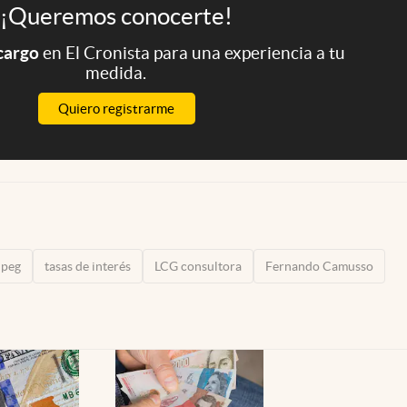
¡Queremos conocerte!
 cargo
en El Cronista para una experiencia a tu
medida.
Quiero registrarme
 peg
tasas de interés
LCG consultora
Fernando Camusso