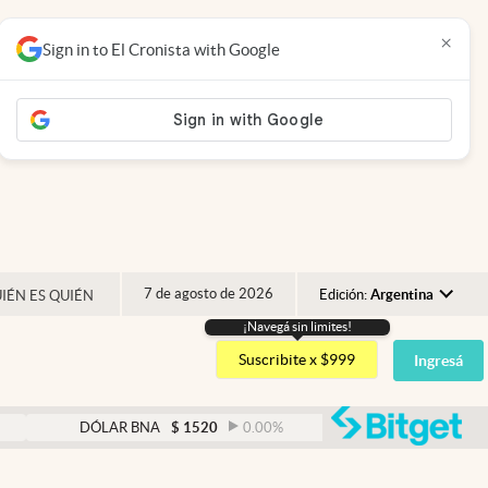
×
Sign in to El Cronista with Google
7 de agosto de 2026
Edición:
Argentina
IÉN ES QUIÉN
¡Navegá sin limites!
Argentina
Suscribite x $999
Ingresá
España
México
abre
DÓLAR BNA
$
1520
0.00
%
DÓLAR BLUE
$
1530
USA
Colombia