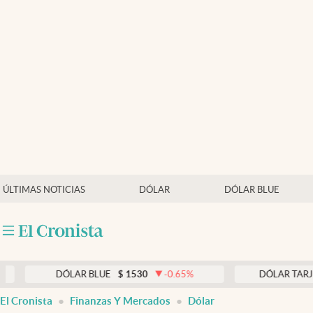
Últimas noticias
Dólar
Members
Economía y Política
Finanzas y Mercados
Mercados Online
ÚLTIMAS NOTICIAS
DÓLAR
DÓLAR BLUE
Negocios
Columnistas
Otras secciones
DÓLAR BLUE
$
1530
-0.65
%
DÓLAR TARJETA
$
1
Apertura
El Cronista
Finanzas Y Mercados
Dólar