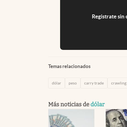
Registrate sin
Temas relacionados
dólar
peso
carry trade
crawling
Más noticias de
dólar