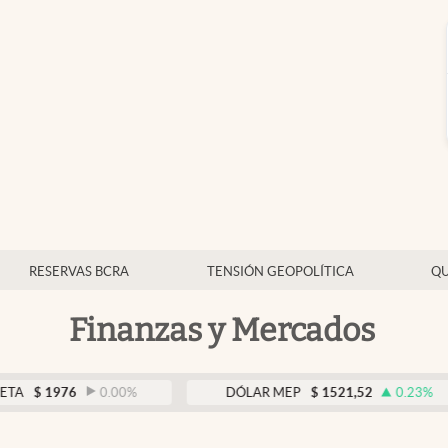
RESERVAS BCRA
TENSIÓN GEOPOLÍTICA
QU
Finanzas y Mercados
976
0.00
%
DÓLAR MEP
$
1521,52
0.23
%