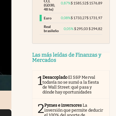
CCL
0,87
%
$
1585,52
$
1576,89
(GD30,
48 hs)
0,08
%
$
1733,27
$
1731,97
Euro
Real
0,05
%
$
295,03
$
294,82
brasileño
Las más leídas de Finanzas y
Mercados
1
Desacoplado
El S&P Merval
todavía no se sumó a la fiesta
de Wall Street: qué pasa y
dónde hay oportunidades
2
Pymes e inversores
La
inversión que permite deducir
el 100% del aporte de