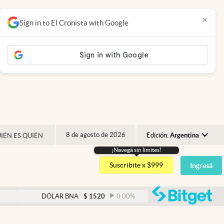
×
Sign in to El Cronista with Google
8 de agosto de 2026
Edición:
Argentina
IÉN ES QUIÉN
¡Navegá sin limites!
Argentina
Suscribite x $999
Ingresá
España
México
abre
DÓLAR BNA
$
1520
0.00
%
DÓLAR BLUE
$
15
USA
Colombia