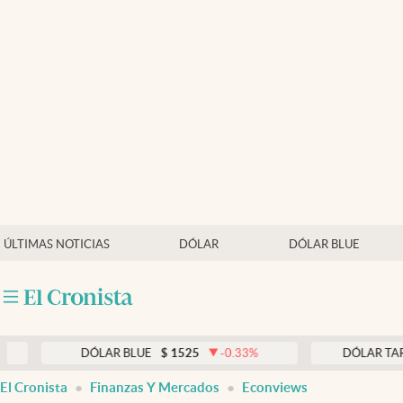
Últimas noticias
Dólar
Members
Economía y Política
Finanzas y Mercados
Mercados Online
ÚLTIMAS NOTICIAS
DÓLAR
DÓLAR BLUE
Negocios
Columnistas
Otras secciones
DÓLAR BLUE
$
1525
-0.33
%
DÓLAR TARJETA
Apertura
El Cronista
Finanzas Y Mercados
Econviews