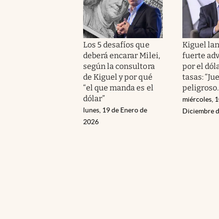
Los 5 desafíos que
Kiguel la
deberá encarar Milei,
fuerte ad
según la consultora
por el dóla
de Kiguel y por qué
tasas: “Ju
“el que manda es el
peligroso..
dólar”
miércoles, 1
lunes, 19 de Enero de
Diciembre 
2026