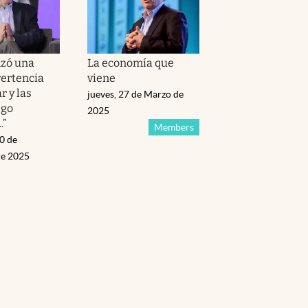
nzó una
La economía que
vertencia
viene
r y las
jueves, 27 de Marzo de
ego
2025
.”
Members
0 de
de 2025