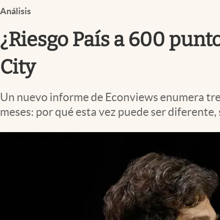
Infotechnology
Análisis
Clase
¿Riesgo País a 600 punto
Clima
City
Mundial 2026
Eventos Corporativos
Un nuevo informe de Econviews enumera tres 
El Cronista Studio
meses: por qué esta vez puede ser diferente,
Mediakit
abre en nueva pestaña