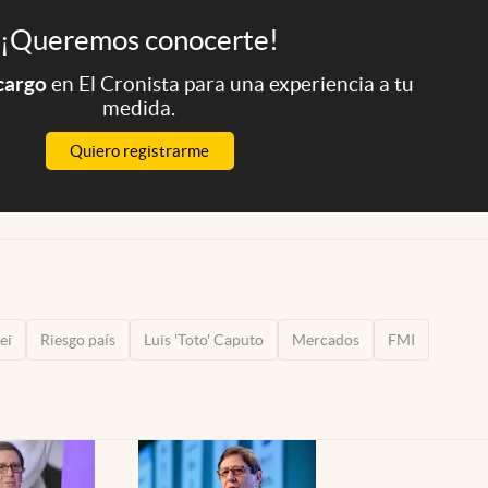
¡Queremos conocerte!
 cargo
en El Cronista para una experiencia a tu
medida.
Quiero registrarme
ei
Riesgo país
Luis 'Toto' Caputo
Mercados
FMI