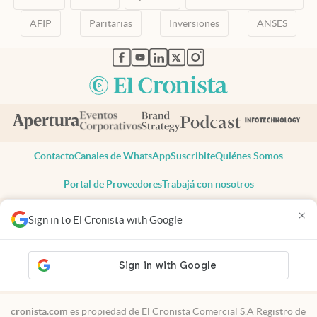
AFIP
Paritarias
Inversiones
ANSES
abre en nueva pestaña
abre en nueva pestaña
abre en nueva pestaña
abre en nueva pestaña
abre en nueva pestaña
Contacto
Canales de WhatsApp
Suscribite
Quiénes Somos
Portal de Proveedores
Trabajá con nosotros
Copyright 2025 cronista.com
×
Sign in to El Cronista with Google
Todos los derechos reservados
Términos y condiciones
Privacidad
Consentimiento
Tel:
+54 11 7078-3270
cronista.com
es propiedad de El Cronista Comercial S.A Registro de