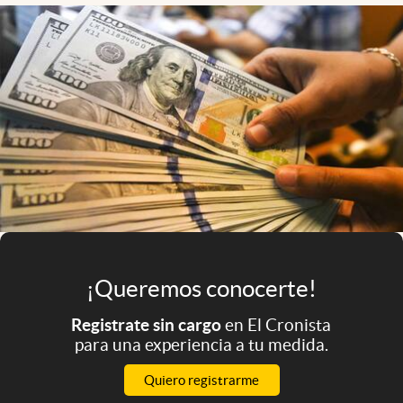
Infotechnology
Clase
Clima
Mundial 2026
Eventos Corporativos
El Cronista Studio
Mediakit
abre en nueva pestaña
Argentina
¡Queremos conocerte!
Registrate sin cargo
en El Cronista
para una experiencia a tu medida.
Quiero registrarme