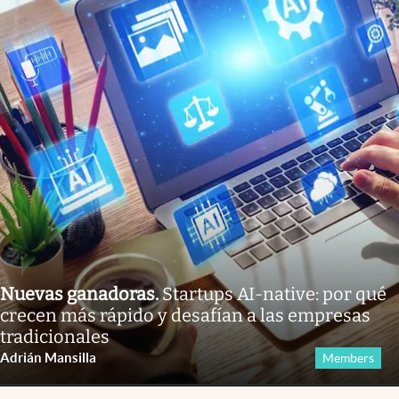
Nuevas ganadoras
.
Startups AI-native: por qué
crecen más rápido y desafían a las empresas
tradicionales
Adrián Mansilla
Members