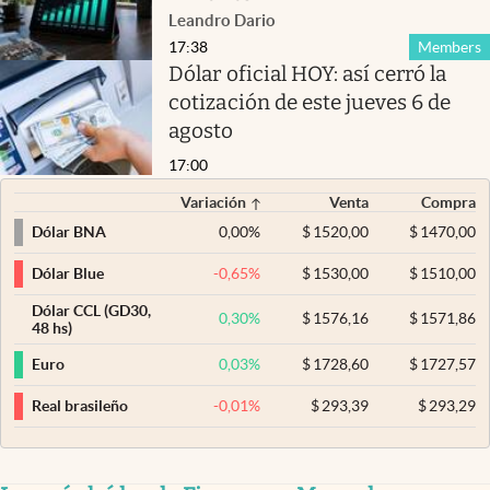
Leandro Dario
17:38
Members
Dólar oficial HOY: así cerró la
cotización de este jueves 6 de
agosto
17:00
Variación
Venta
Compra
0,00
%
$
1520,00
$
1470,00
Dólar BNA
-0,65
%
$
1530,00
$
1510,00
Dólar Blue
Dólar CCL (GD30,
0,30
%
$
1576,16
$
1571,86
48 hs)
0,03
%
$
1728,60
$
1727,57
Euro
-0,01
%
$
293,39
$
293,29
Real brasileño