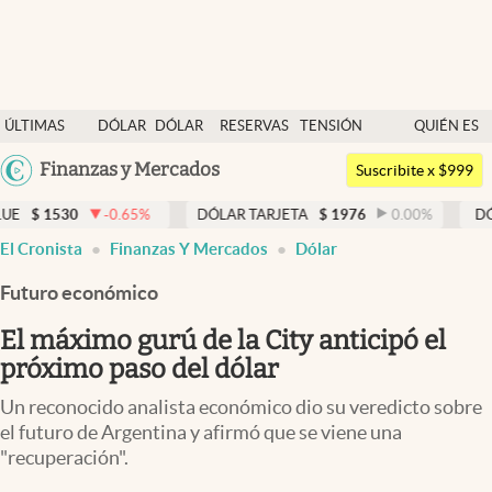
Últimas noticias
ÚLTIMAS
DÓLAR
DÓLAR
RESERVAS
TENSIÓN
QUIÉN ES
Dólar
NOTICIAS
BLUE
BCRA
GEOPOLÍTICA
QUIÉN
Argentina
Finanzas y Mercados
Members
Suscribite x $999
España
Economía y Política
0
-0.65
%
DÓLAR TARJETA
$
1976
0.00
%
DÓLAR MEP
México
El Cronista
Finanzas Y Mercados
Dólar
Finanzas y Mercados
USA
Futuro económico
Mercados Online
Colombia
Uruguay
El máximo gurú de la City anticipó el
Negocios
próximo paso del dólar
Columnistas
Un reconocido analista económico dio su veredicto sobre
Otras secciones
el futuro de Argentina y afirmó que se viene una
"recuperación".
Apertura