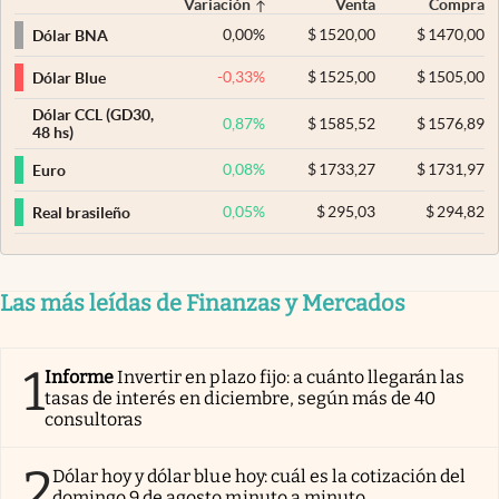
Variación
Venta
Compra
0,00
%
$
1520,00
$
1470,00
Dólar BNA
-0,33
%
$
1525,00
$
1505,00
Dólar Blue
Dólar CCL (GD30,
0,87
%
$
1585,52
$
1576,89
48 hs)
0,08
%
$
1733,27
$
1731,97
Euro
0,05
%
$
295,03
$
294,82
Real brasileño
Las más leídas de Finanzas y Mercados
1
Informe
Invertir en plazo fijo: a cuánto llegarán las
tasas de interés en diciembre, según más de 40
consultoras
2
Dólar hoy y dólar blue hoy: cuál es la cotización del
domingo 9 de agosto minuto a minuto