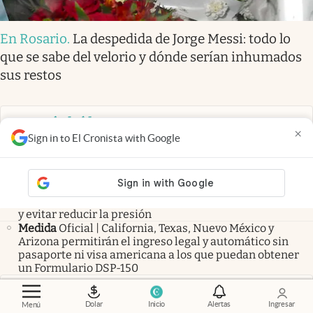
En Rosario
.
La despedida de Jorge Messi: todo lo
que se sabe del velorio y dónde serían inhumados
sus restos
Las más leídas
×
Sign in to El Cronista with Google
No todos lo saben
Colocar el papel higiénico hacia
delante o hacia atrás: cuál es la forma correcta y por qué
recomiendan hacerlo solo de esta manera
Truco
Ni vinagre ni bicarbonato: el método ideal para
eliminar el sarro concentrado en los orificios de la ducha
y evitar reducir la presión
Medida
Oficial | California, Texas, Nuevo México y
Arizona permitirán el ingreso legal y automático sin
pasaporte ni visa americana a los que puedan obtener
un Formulario DSP-150
Últimas noticias
Dolar
Inicio
Alertas
Ingresar
Menú