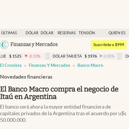
Últimas noticias
ÚLTIMAS
DÓLAR
DÓLAR
RESERVAS
TENSIÓN
QUIÉN ES
Dólar
NOTICIAS
BLUE
BCRA
GEOPOLÍTICA
QUIÉN
Argentina
Finanzas y Mercados
Members
Suscribite x $999
España
Economía y Política
-0.33
%
DÓLAR TARJETA
$
1976
0.00
%
DÓLAR MEP
$
México
abre en nueva pestaña
El Cronista
Finanzas Y Mercados
Banco Macro
Finanzas y Mercados
USA
Novedades financieras
Mercados Online
Colombia
Uruguay
El Banco Macro compra el negocio de
Negocios
Itaú en Argentina
Columnistas
El banco será ahora la mayor entidad financiera de
Otras secciones
capitales privados de la Argentina tras el acuerdo por u$s
50.000.000.
Apertura