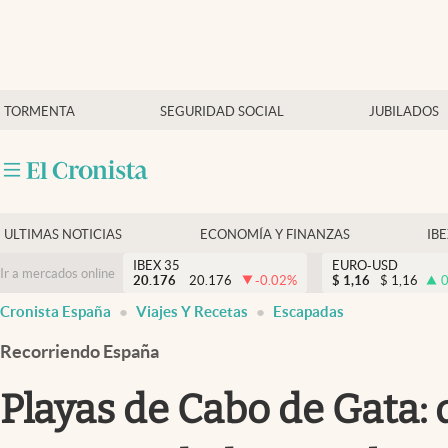
Últimas Noticias
TORMENTA
SEGURIDAD SOCIAL
JUBILADOS
Economía y finanzas
Política
Actualidad
Criptomonedas
ULTIMAS NOTICIAS
ECONOMÍA Y FINANZAS
IB
IBEX 35
EURO-USD
Ir a mercados online
20.176
20.176
-0.02
%
$
1,16
$
1,16
0
Cronista España
Viajes Y Recetas
Escapadas
Recorriendo España
Playas de Cabo de Gata: 