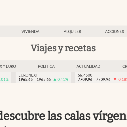
VIVIENDA
ALQUILER
ACCIONES
Viajes y recetas
EX Y EURO
POLÍTICA
ACTUALIDAD
C
EURONEXT
S&P 500
.01
%
1965,65
1965,65
0.41
%
7709,96
7709,96
-0.18
descubre las calas vírge