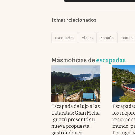
Temas relacionados
escapadas
viajes
España
naut-vi
Más noticias de
escapadas
Escapada de lujo a las
Escapadas
Cataratas: Gran Meliá
los mejor
Iguazú presentó su
recorridos
nueva propuesta
mundo, pa
gastronómica
Portugal 