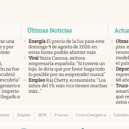
Últimas Noticias
Actua
rar una
Energía
El precio de la luz para este
Obras
e y por
domingo 9 de agosto de 2026: en
piso: 
 cómo
estas horas podrás ahorrar más
renova
model
Viral
Yaiza Canosa, exitosa
el paí
i,
empresaria española: “Si tuviera un
lón no fue
hijo, le diría que por favor haga todo
Depor
scubrió
lo posible por no emprender nunca”
repres
descubría”
68 añ
Empleo
Raj Chetty, economista: “Los
ngeniero e
niños del 1% más rico tienen muchas
Truco
el Imperio
más...”
amaril
llegado a
qué r
estos 
ulares
Empleo
SEPE
Precios
Crisis Energetica
Subsidio