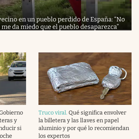
vecino en un pueblo perdido de España: “No
, me da miedo que el pueblo desaparezca”
 Gobierno
Truco viral
.
Qué significa envolver
teras y
la billetera y las llaves en papel
nducir si
aluminio y por qué lo recomiendan
coche
los expertos