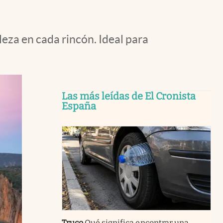
leza en cada rincón. Ideal para
Las más leídas de El Cronista
España
Truco
Qué significa encontrar una