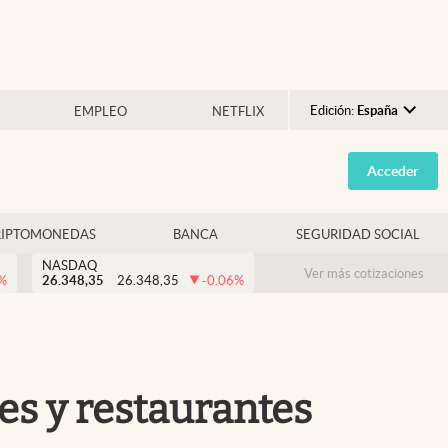
Edición:
España
EMPLEO
NETFLIX
Argentina
Acceder
España
México
RIPTOMONEDAS
BANCA
SEGURIDAD SOCIAL
USA
NASDAQ
Colombia
Ver más cotizaciones
%
26.348,35
26.348,35
-0.06
%
Uruguay
nes y restaurantes