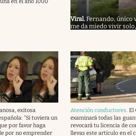
Luna en el año 1000”
Viral
.
Fernando, único 
me da miedo vivir solo
anosa, exitosa
Atención conductores
.
El
spañola: “Si tuviera un
examinará todas las guan
a que por favor haga
revocará tu licencia de co
ble por no emprender
llevas este artículo en el 