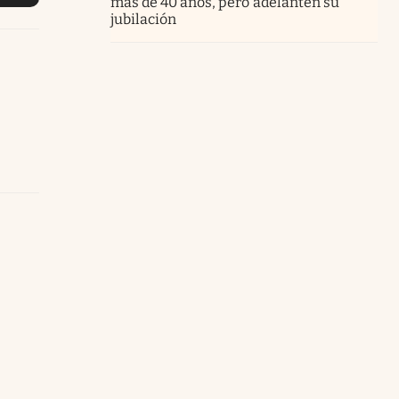
más de 40 años, pero adelanten su
jubilación