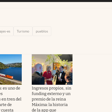
ajes-es
Turismo
pueblos
: es uno de
Ingresos propios, sin
es
funding externo y un
 en tren del
premio de la reina
rte de
Máxima: la historia
y cuesta
de la app que