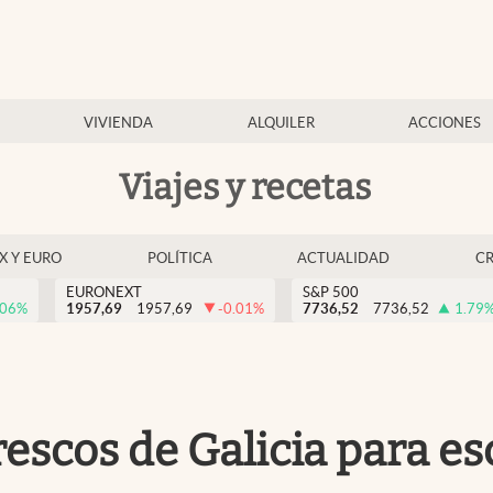
VIVIENDA
ALQUILER
ACCIONES
Viajes y recetas
EX Y EURO
POLÍTICA
ACTUALIDAD
C
EURONEXT
S&P 500
.06
%
1957,69
1957,69
-0.01
%
7736,52
7736,52
1.79
escos de Galicia para es