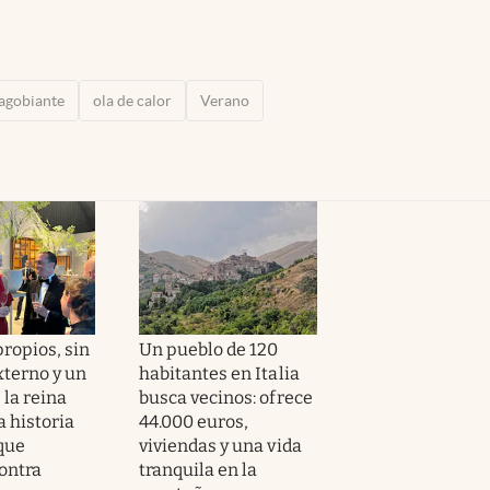
 agobiante
ola de calor
Verano
ropios, sin
Un pueblo de 120
xterno y un
habitantes en Italia
 la reina
busca vecinos: ofrece
a historia
44.000 euros,
 que
viviendas y una vida
ontra
tranquila en la