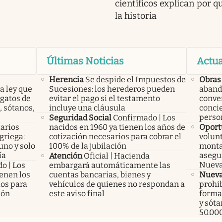
científicos explican por 
la historia
Últimas Noticias
Actua
Herencia
Se despide el Impuestos de
Obras
a ley que
Sucesiones: los herederos pueden
aband
gatos de
evitar el pago si el testamento
conver
, sótanos,
incluye una cláusula
conci
perso
Seguridad Social
Confirmado | Los
arios
nacidos en 1960 ya tienen los años de
Oport
 griega:
cotización necesarios para cobrar el
volunt
uno y solo
100% de la jubilación
monta
ía
asegu
Atención
Oficial | Hacienda
Nueva
o | Los
embargará automáticamente las
ienen los
cuentas bancarias, bienes y
Nueva
ios para
vehículos de quienes no respondan a
prohib
ión
este aviso final
forma 
y sóta
50.00