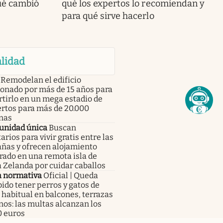
qué cambió
qué los expertos lo recomiendan y
para qué sirve hacerlo
lidad
Remodelan el edificio
onado por más de 15 años para
tirlo en un mega estadio de
ertos para más de 20.000
nas
unidad única
Buscan
arios para vivir gratis entre las
ñas y ofrecen alojamiento
rado en una remota isla de
 Zelanda por cuidar caballos
 normativa
Oficial | Queda
ido tener perros y gatos de
habitual en balcones, terrazas
nos: las multas alcanzan los
0 euros