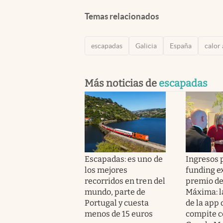
Temas relacionados
escapadas
Galicia
España
calor
Más noticias de
escapadas
Escapadas: es uno de
Ingresos p
los mejores
funding e
recorridos en tren del
premio de
mundo, parte de
Máxima: l
Portugal y cuesta
de la app
menos de 15 euros
compite c