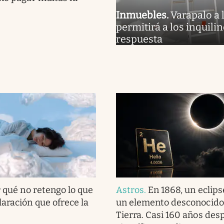
Inmuebles
.
Varapalo a 
permitirá a los inquili
respuesta
 qué no retengo lo que
Astros
.
En 1868, un eclips
laración que ofrece la
un elemento desconocido 
Tierra. Casi 160 años desp