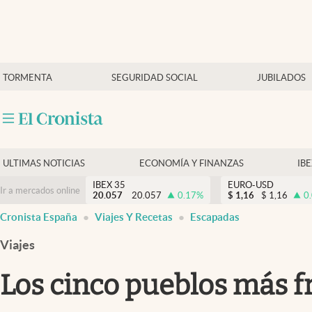
Últimas Noticias
TORMENTA
SEGURIDAD SOCIAL
JUBILADOS
Economía y finanzas
Política
Actualidad
Criptomonedas
ULTIMAS NOTICIAS
ECONOMÍA Y FINANZAS
IB
IBEX 35
EURO-USD
Ir a mercados online
20.057
20.057
0.17
%
$
1,16
$
1,16
0
Cronista España
Viajes Y Recetas
Escapadas
Viajes
Los cinco pueblos más fr