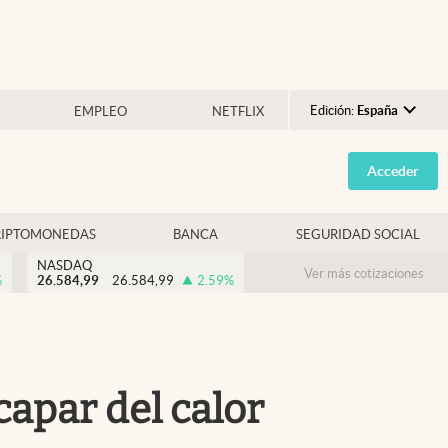
Edición:
España
EMPLEO
NETFLIX
Argentina
Acceder
España
México
RIPTOMONEDAS
BANCA
SEGURIDAD SOCIAL
USA
NASDAQ
Colombia
Ver más cotizaciones
%
26.584,99
26.584,99
2.59
%
Uruguay
capar del calor