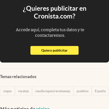
¿Quieres publicitar en
Cronista.com?
Accede aquí, completa tus datos y te
contactaremos.
abre en nueva pestaña
Quiero publicitar
Temas relacionados
viajes
recetas
nautbviajesyrecetasesp
pueblos
España