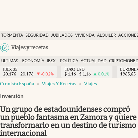
Últimas Noticias
TORMENTA
SEGURIDAD
JUBILADOS
VIVIENDA
ALQUILER
ACCIONE
Economía y finanzas
SOCIAL
Argentina
Viajes y recetas
Política
España
Actualidad
ULTIMAS
ECONOMÍA
IBEX
POLÍTICA
ACTUALIDAD
CRIPTOMONE
México
NOTICIAS
Y
Y
IBEX 35
EURO-USD
EURONE
Criptomonedas
20.176
20.176
-0.02
%
$
1,16
$
1,16
0.01
%
USA
1965,65
FINANZAS
EURO
Cronista España
Viajes Y Recetas
Viajes
Colombia
España
Uruguay
Inversión
Un grupo de estadounidenses compró
un pueblo fantasma en Zamora y quiere
transformarlo en un destino de turismo
internacional