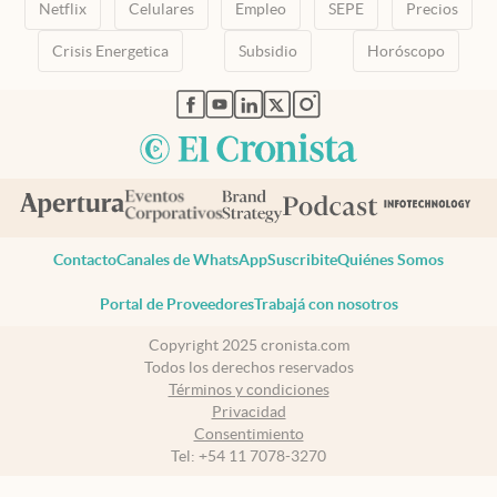
Netflix
Celulares
Empleo
SEPE
Precios
Crisis Energetica
Subsidio
Horóscopo
abre en nueva pestaña
abre en nueva pestaña
abre en nueva pestaña
abre en nueva pestaña
abre en nueva pestaña
Contacto
Canales de WhatsApp
Suscribite
Quiénes Somos
Portal de Proveedores
Trabajá con nosotros
Copyright 2025 cronista.com
Todos los derechos reservados
Términos y condiciones
Privacidad
Consentimiento
Tel:
+54 11 7078-3270