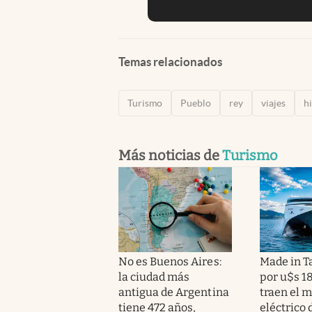
Temas relacionados
Turismo
Pueblo
rey
viajes
hi
Más noticias de
Turismo
No es Buenos Aires:
Made in 
la ciudad más
por u$s 1
antigua de Argentina
traen el m
tiene 472 años,
eléctrico