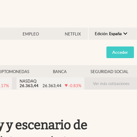
Edición:
España
EMPLEO
NETFLIX
Argentina
Acceder
España
México
RIPTOMONEDAS
BANCA
SEGURIDAD SOCIAL
USA
NASDAQ
Colombia
Ver más cotizaciones
.17
%
26.363,44
26.363,44
-0.83
%
Uruguay
y y escenario de