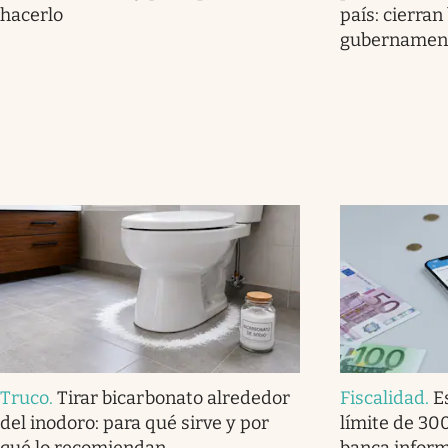
hacerlo
país: cierran
gubernamen
Truco
.
Tirar bicarbonato alrededor
Fiscalidad
.
E
del inodoro: para qué sirve y por
límite de 30