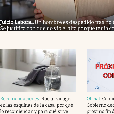
Juicio Laboral
.
Un hombre es despedido tras no tr
Se justifica con que no vio el alta porque tenía
Recomendaciones
.
Rociar vinagre
Oficial
.
Confi
en las esquinas de la casa: por qué
Gobierno dec
lo recomiendan y para qué sirve
próximo fin 