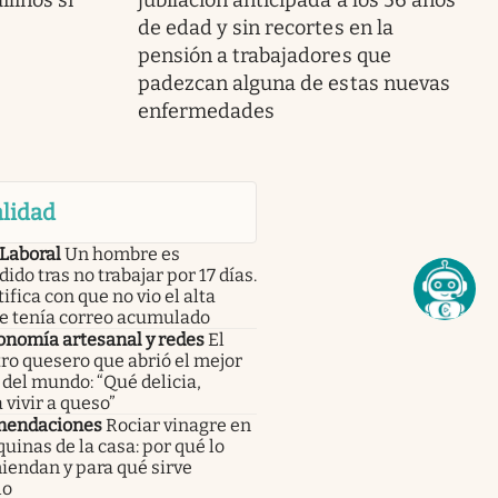
linos si
jubilación anticipada a los 56 años
de edad y sin recortes en la
pensión a trabajadores que
padezcan alguna de estas nuevas
enfermedades
lidad
 Laboral
Un hombre es
ido tras no trabajar por 17 días.
tifica con que no vio el alta
e tenía correo acumulado
onomía artesanal y redes
El
ro quesero que abrió el mejor
del mundo: “Qué delicia,
 vivir a queso”
endaciones
Rociar vinagre en
quinas de la casa: por qué lo
iendan y para qué sirve
lo