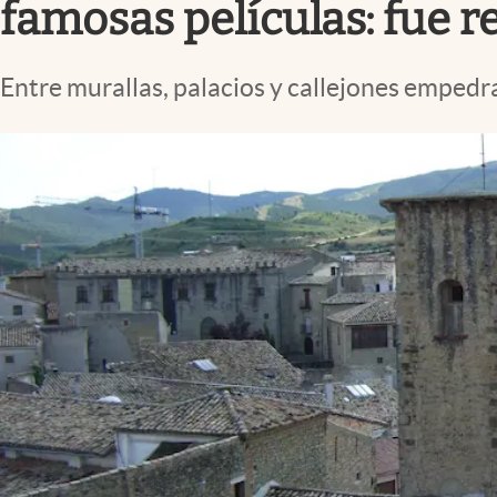
famosas películas: fue r
Entre murallas, palacios y callejones empedrad