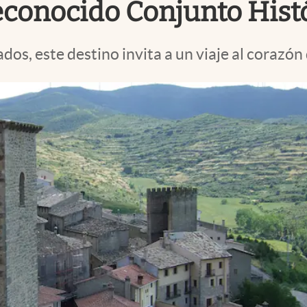
econocido Conjunto Histó
os, este destino invita a un viaje al corazón d