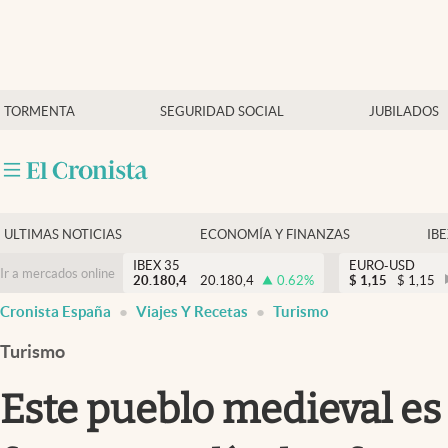
Últimas Noticias
TORMENTA
SEGURIDAD SOCIAL
JUBILADOS
Economía y finanzas
Política
Actualidad
Criptomonedas
ULTIMAS NOTICIAS
ECONOMÍA Y FINANZAS
IB
IBEX 35
EURO-USD
Ir a mercados online
20.180,4
20.180,4
0.62
%
$
1,15
$
1,15
Cronista España
Viajes Y Recetas
Turismo
Turismo
Este pueblo medieval es 