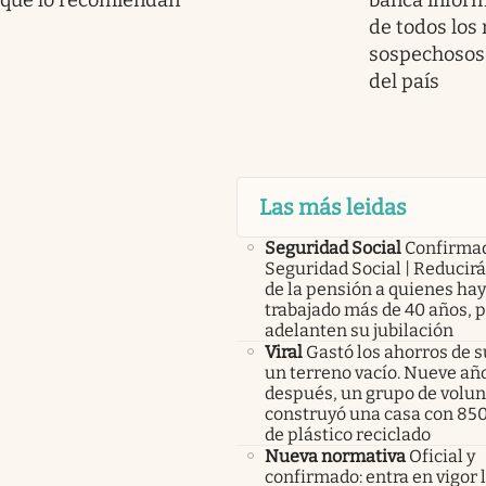
qué lo recomiendan
banca infor
de todos los
sospechosos 
del país
Las más leidas
Seguridad Social
Confirma
Seguridad Social | Reducir
de la pensión a quienes ha
trabajado más de 40 años, 
adelanten su jubilación
Viral
Gastó los ahorros de s
un terreno vacío. Nueve añ
después, un grupo de volunt
construyó una casa con 85
de plástico reciclado
Nueva normativa
Oficial y
confirmado: entra en vigor l