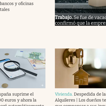
 bancos y oficinas
tales
Trabajo
.
Se fue de vaca
confirmó que la empre
spaña suprime el
Vivienda
.
Despedida de la
00 euros y ahora la
Alquileres | Los dueños t