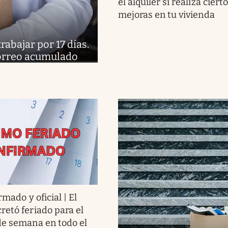
el alquiler si realiza ciert
mejoras en tu vivienda
abajar por 17 días.
 correo acumulado
rmado y oficial | El
retó feriado para el
de semana en todo el