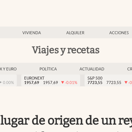
VIVIENDA
ALQUILER
ACCIONES
Viajes y recetas
EX Y EURO
POLÍTICA
ACTUALIDAD
C
EURONEXT
S&P 500
0.00
%
1957,69
1957,69
-0.01
%
7723,55
7723,55
-0
lugar de origen de un re