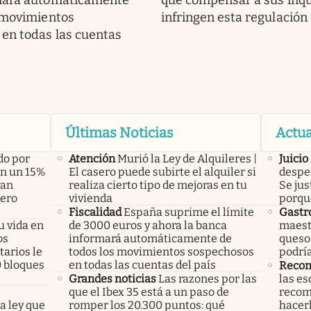
mará automáticamente
que compensar a sus inqui
 movimientos
infringen esta regulación
en todas las cuentas
Últimas Noticias
Actua
do por
Atención
Murió la Ley de Alquileres |
Juicio
án un 15%
El casero puede subirte el alquiler si
desped
yan
realiza cierto tipo de mejoras en tu
Se jus
pero
vivienda
porqu
Fiscalidad
España suprime el límite
Gastr
u vida en
de 3000 euros y ahora la banca
maest
os
informará automáticamente de
queso 
arios le
todos los movimientos sospechosos
podría
0 bloques
en todas las cuentas del país
Recom
Grandes noticias
Las razones por las
las es
que el Ibex 35 está a un paso de
recom
a ley que
romper los 20.300 puntos: qué
hacer