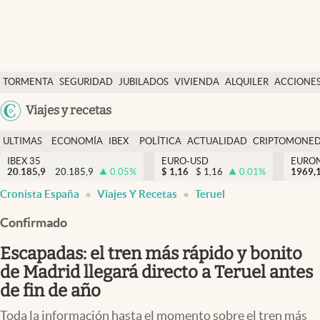
Últimas Noticias
TORMENTA
SEGURIDAD
JUBILADOS
VIVIENDA
ALQUILER
ACCIONE
Economía y finanzas
SOCIAL
Argentina
Viajes y recetas
Política
España
Actualidad
ULTIMAS
ECONOMÍA
IBEX
POLÍTICA
ACTUALIDAD
CRIPTOMONE
México
NOTICIAS
Y
Y
IBEX 35
EURO-USD
EURO
Criptomonedas
20.185,9
20.185,9
0.05
%
$
1,16
$
1,16
0.01
%
USA
1969,
FINANZAS
EURO
Cronista España
Viajes Y Recetas
Teruel
Colombia
España
Uruguay
Confirmado
Escapadas: el tren más rápido y bonito
de Madrid llegará directo a Teruel antes
de fin de año
Toda la información hasta el momento sobre el tren más