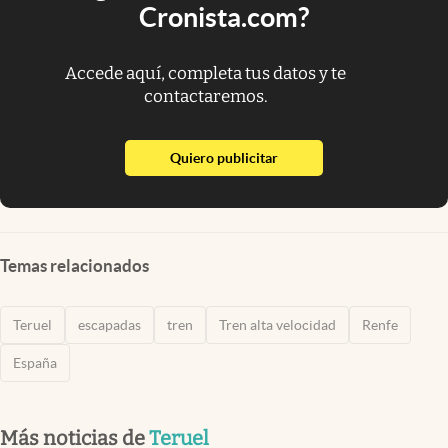
Cronista.com?
Accede aquí, completa tus datos y te
contactaremos.
abre en nueva pestaña
Quiero publicitar
Temas relacionados
Teruel
escapadas
tren
Tren alta velocidad
Renfe
España
Más noticias de
Teruel