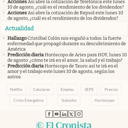
Acciones
Así abre la cotización de Telefónica este lunes
10 de agosto, ¿cuál es el rendimiento de los dividendos?
Acciones
Así abre la cotización de Repsol este lunes 10
de agosto, ¿cuál es el rendimiento de los dividendos?
Actualidad
Hallazgo
Cristóbal Colón nos engañó a todos: la fuerte
enfermedad que propagó durante su descubrimiento de
América
Predicción diaria
Horóscopo de Aries para HOY, lunes 10
de agosto: ¿cómo te irá en el amor, la salud y el trabajo?
Predicción diaria
Horóscopo de Tauro: así te irá en el
amor y el trabajo este lunes 10 de agosto, según los
astros
Netflix
Celulares
Empleo
SEPE
Precios
Crisis Energetica
Subsidio
Horóscopo
abre en nueva pestaña
abre en nueva pestaña
abre en nueva pestaña
abre en nueva pestaña
abre en nueva pestaña