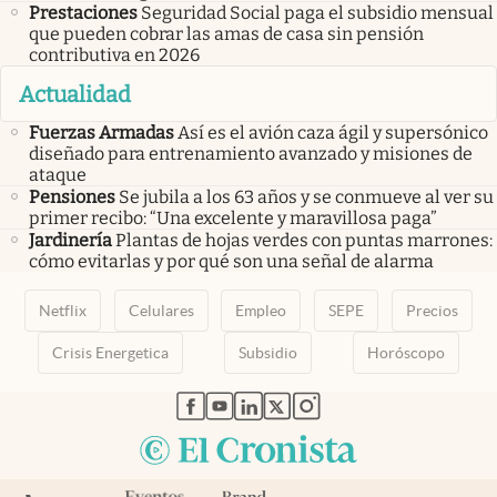
Prestaciones
Seguridad Social paga el subsidio mensual
que pueden cobrar las amas de casa sin pensión
contributiva en 2026
Actualidad
Fuerzas Armadas
Así es el avión caza ágil y supersónico
diseñado para entrenamiento avanzado y misiones de
ataque
Pensiones
Se jubila a los 63 años y se conmueve al ver su
primer recibo: “Una excelente y maravillosa paga”
Jardinería
Plantas de hojas verdes con puntas marrones:
cómo evitarlas y por qué son una señal de alarma
Netflix
Celulares
Empleo
SEPE
Precios
Crisis Energetica
Subsidio
Horóscopo
abre en nueva pestaña
abre en nueva pestaña
abre en nueva pestaña
abre en nueva pestaña
abre en nueva pestaña