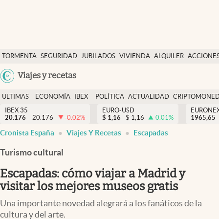
Últimas Noticias
TORMENTA
SEGURIDAD
JUBILADOS
VIVIENDA
ALQUILER
ACCIONE
Economía y finanzas
SOCIAL
Argentina
Viajes y recetas
Política
España
Actualidad
ULTIMAS
ECONOMÍA
IBEX
POLÍTICA
ACTUALIDAD
CRIPTOMONE
México
NOTICIAS
Y
Y
IBEX 35
EURO-USD
EURONE
Criptomonedas
20.176
20.176
-0.02
%
$
1,16
$
1,16
0.01
%
USA
1965,65
FINANZAS
EURO
Cronista España
Viajes Y Recetas
Escapadas
Colombia
España
Uruguay
Turismo cultural
Escapadas: cómo viajar a Madrid y
visitar los mejores museos gratis
Una importante novedad alegrará a los fanáticos de la
cultura y del arte.