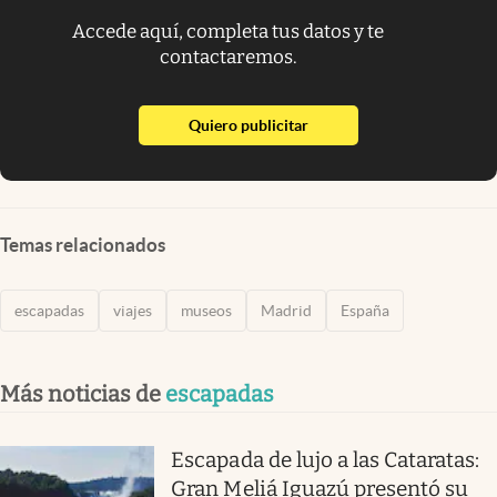
Accede aquí, completa tus datos y te
contactaremos.
abre en nueva pestaña
Quiero publicitar
Temas relacionados
escapadas
viajes
museos
Madrid
España
Más noticias de
escapadas
Escapada de lujo a las Cataratas:
Gran Meliá Iguazú presentó su