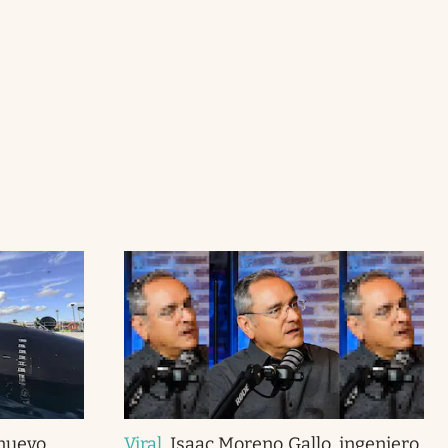
 nuevo
Viral
.
Isaac Moreno Gallo, ingeniero