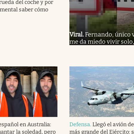
 rueda del coche y por
amental saber cómo
Viral
.
Fernando, único 
me da miedo vivir solo
español en Australia:
Defensa
.
Llegó el avión d
guantar la soledad, pero
más grande del Ejército: 