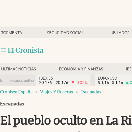
Últimas Noticias
TORMENTA
SEGURIDAD SOCIAL
JUBILADOS
Economía y finanzas
Política
Actualidad
Criptomonedas
ULTIMAS NOTICIAS
ECONOMÍA Y FINANZAS
IB
IBEX 35
EURO-USD
Ir a mercados online
20.176
20.176
-0.02
%
$
1,16
$
1,16
0
Cronista España
Viajes Y Recetas
Escapadas
Escapadas
El pueblo oculto en La R