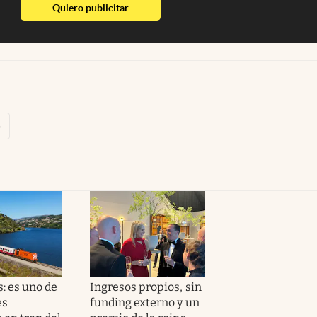
abre en nueva pestaña
Quiero publicitar
p
: es uno de
Ingresos propios, sin
es
funding externo y un