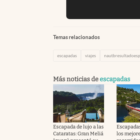
Temas relacionados
escapadas
viajes
nautbresultadoes
Más noticias de
escapadas
Escapada de lujo a las
Escapadas
Cataratas: Gran Meliá
los mejor