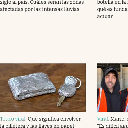
siglo al país. Cuáles serán las zonas
botella en la
afectadas por las intensas lluvias
qué es fund
actuar
Truco viral
.
Qué significa envolver
Viral
.
Mario, 
la billetera y las llaves en papel
“Es difícil a