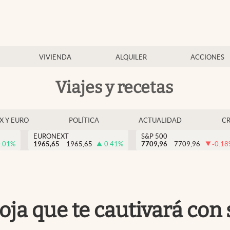
VIVIENDA
ALQUILER
ACCIONES
Viajes y recetas
EX Y EURO
POLÍTICA
ACTUALIDAD
C
EURONEXT
S&P 500
.01
%
1965,65
1965,65
0.41
%
7709,96
7709,96
-0.18
ioja que te cautivará con