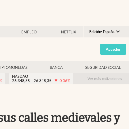
Edición:
España
EMPLEO
NETFLIX
Argentina
Acceder
España
México
RIPTOMONEDAS
BANCA
SEGURIDAD SOCIAL
USA
NASDAQ
Colombia
Ver más cotizaciones
%
26.348,35
26.348,35
-0.06
%
Uruguay
 sus calles medievales y