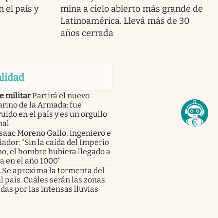
 el país y
mina a cielo abierto más grande de
Latinoamérica. Llevá más de 30
años cerrada
lidad
e militar
Partirá el nuevo
rino de la Armada: fue
uido en el país y es un orgullo
nal
saac Moreno Gallo, ingeniero e
iador: “Sin la caída del Imperio
o, el hombre hubiera llegado a
a en el año 1000”
a
Se aproxima la tormenta del
al país. Cuáles serán las zonas
das por las intensas lluvias