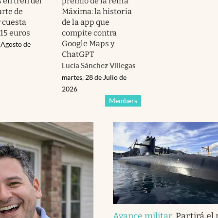
 en tren del
premio de la reina
rte de
Máxima: la historia
y cuesta
de la app que
15 euros
compite contra
Google Maps y
 Agosto de
ChatGPT
Lucía Sánchez Villegas
martes, 28 de Julio de
2026
Members
Avance militar
.
Partirá el