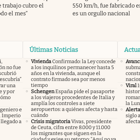
 trabajo cubro el
550 km/h, fue fabricado en
odo el mes”
es un orgullo nacional
Últimas Noticias
Actua
i,
Vivienda
Confirmado: la Ley concede
Avanc
lón no fue
a los inquilinos permanecer hasta 5
subma
scubrió
años en la vivienda, aunque el
constr
descubría”
contrato firmado sea por menos
nacio
tiempo
rar una
Viral
I
e y por
Schengen
España pide el pasaporte
histor
 cómo
a los viajeros procedentes de Italia y
roman
amplía los controles a siete
la Lun
aeropuertos: a quiénes afecta y hasta
ngeniero e
Alert
cuándo
el Imperio
siglo 
llegado a
Crisis migratoria
Vivas, presidente
afecta
de Ceuta, cifra entre 8.000 y 11.000
los migrantes que siguen en la
ciudad y exige su retorno: “Aquí no va