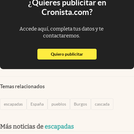
¿Quieres publicitar en
Cronista.com?
Accede aquí, completa tus datos y te
contactaremos.
abre en nueva pestaña
Quiero publicitar
Temas relacionados
escapadas
España
pueblos
Burgos
cascada
Más noticias de
escapadas