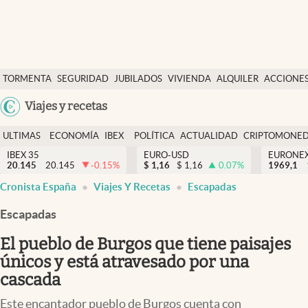
Últimas Noticias
TORMENTA
SEGURIDAD
JUBILADOS
VIVIENDA
ALQUILER
ACCIONE
Economía y finanzas
SOCIAL
Argentina
Viajes y recetas
Política
España
Actualidad
ULTIMAS
ECONOMÍA
IBEX
POLÍTICA
ACTUALIDAD
CRIPTOMONE
México
NOTICIAS
Y
Y
IBEX 35
EURO-USD
EURONE
Criptomonedas
20.145
20.145
-0.15
%
$
1,16
$
1,16
0.07
%
USA
1969,1
FINANZAS
EURO
Cronista España
Viajes Y Recetas
Escapadas
Colombia
España
Uruguay
Escapadas
El pueblo de Burgos que tiene paisajes
únicos y está atravesado por una
cascada
Este encantador pueblo de Burgos cuenta con