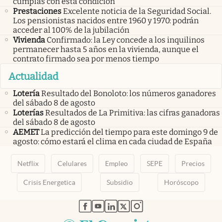
cumplas con esta condición
Prestaciones
Excelente noticia de la Seguridad Social.
Los pensionistas nacidos entre 1960 y 1970: podrán
acceder al 100% de la jubilación
Vivienda
Confirmado: la Ley concede a los inquilinos
permanecer hasta 5 años en la vivienda, aunque el
contrato firmado sea por menos tiempo
Actualidad
Lotería
Resultado del Bonoloto: los números ganadores
del sábado 8 de agosto
Loterías
Resultados de La Primitiva: las cifras ganadoras
del sábado 8 de agosto
AEMET
La predicción del tiempo para este domingo 9 de
agosto: cómo estará el clima en cada ciudad de España
Netflix
Celulares
Empleo
SEPE
Precios
Crisis Energetica
Subsidio
Horóscopo
abre en nueva pestaña
abre en nueva pestaña
abre en nueva pestaña
abre en nueva pestaña
abre en nueva pestaña