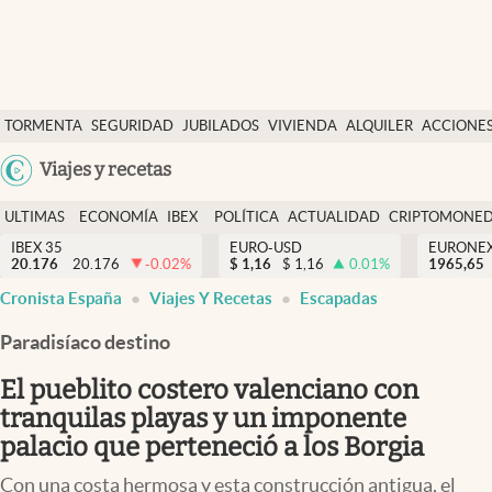
Últimas Noticias
TORMENTA
SEGURIDAD
JUBILADOS
VIVIENDA
ALQUILER
ACCIONE
Economía y finanzas
SOCIAL
Argentina
Viajes y recetas
Política
España
Actualidad
ULTIMAS
ECONOMÍA
IBEX
POLÍTICA
ACTUALIDAD
CRIPTOMONE
México
NOTICIAS
Y
Y
IBEX 35
EURO-USD
EURONE
Criptomonedas
20.176
20.176
-0.02
%
$
1,16
$
1,16
0.01
%
USA
1965,65
FINANZAS
EURO
Cronista España
Viajes Y Recetas
Escapadas
Colombia
España
Uruguay
Paradisíaco destino
El pueblito costero valenciano con
tranquilas playas y un imponente
palacio que perteneció a los Borgia
Con una costa hermosa y esta construcción antigua, el