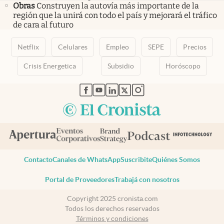
Obras
Construyen la autovía más importante de la
región que la unirá con todo el país y mejorará el tráfico
de cara al futuro
Netflix
Celulares
Empleo
SEPE
Precios
Crisis Energetica
Subsidio
Horóscopo
abre en nueva pestaña
abre en nueva pestaña
abre en nueva pestaña
abre en nueva pestaña
abre en nueva pestaña
Contacto
Canales de WhatsApp
Suscribite
Quiénes Somos
Portal de Proveedores
Trabajá con nosotros
Copyright 2025 cronista.com
Todos los derechos reservados
Términos y condiciones