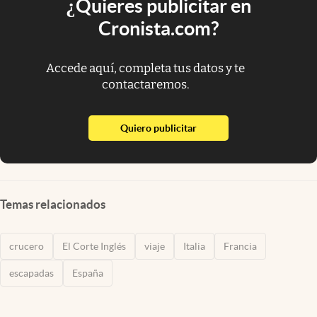
¿Quieres publicitar en
Cronista.com?
Accede aquí, completa tus datos y te
contactaremos.
abre en nueva pestaña
Quiero publicitar
Temas relacionados
crucero
El Corte Inglés
viaje
Italia
Francia
escapadas
España