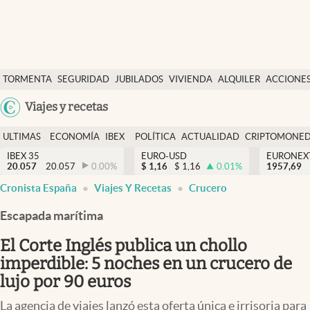
Últimas Noticias
TORMENTA
SEGURIDAD
JUBILADOS
VIVIENDA
ALQUILER
ACCIONE
Economía y finanzas
SOCIAL
Argentina
Viajes y recetas
Política
España
Actualidad
ULTIMAS
ECONOMÍA
IBEX
POLÍTICA
ACTUALIDAD
CRIPTOMONE
México
NOTICIAS
Y
Y
IBEX 35
EURO-USD
EURONEX
Criptomonedas
20.057
20.057
0.00
%
$
1,16
$
1,16
0.01
%
1957,69
USA
FINANZAS
EURO
Cronista España
Viajes Y Recetas
Crucero
Colombia
España
Uruguay
Escapada marítima
El Corte Inglés publica un chollo
imperdible: 5 noches en un crucero de
lujo por 90 euros
La agencia de viajes lanzó esta oferta única e irrisoria para