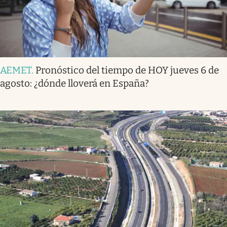
AEMET
.
Pronóstico del tiempo de HOY jueves 6 de
agosto: ¿dónde lloverá en España?