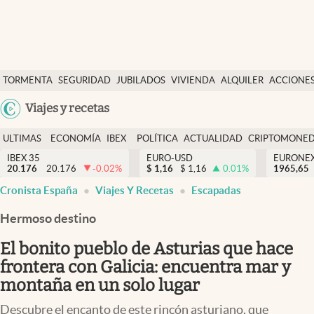
Últimas Noticias
TORMENTA
SEGURIDAD
JUBILADOS
VIVIENDA
ALQUILER
ACCIONE
Economía y finanzas
SOCIAL
Argentina
Viajes y recetas
Política
España
Actualidad
ULTIMAS
ECONOMÍA
IBEX
POLÍTICA
ACTUALIDAD
CRIPTOMONE
México
NOTICIAS
Y
Y
IBEX 35
EURO-USD
EURONE
Criptomonedas
20.176
20.176
-0.02
%
$
1,16
$
1,16
0.01
%
USA
1965,65
FINANZAS
EURO
Cronista España
Viajes Y Recetas
Escapadas
Colombia
España
Uruguay
Hermoso destino
El bonito pueblo de Asturias que hace
frontera con Galicia: encuentra mar y
montaña en un solo lugar
Descubre el encanto de este rincón asturiano, que