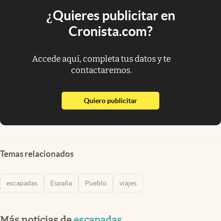
¿Quieres publicitar en
Cronista.com?
Accede aquí, completa tus datos y te
contactaremos.
abre en nueva pestaña
Quiero publicitar
Temas relacionados
escapadas
España
Pueblo
viajes
Más noticias de
escapadas