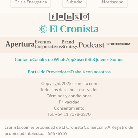
Crisis Energetica
Subsidio
Horóscopo
abre en nueva pestaña
abre en nueva pestaña
abre en nueva pestaña
abre en nueva pestaña
abre en nueva pestaña
Contacto
Canales de WhatsApp
Suscribite
Quiénes Somos
Portal de Proveedores
Trabajá con nosotros
Copyright 2025 cronista.com
Todos los derechos reservados
Términos y condiciones
Privacidad
Consentimiento
Tel:
+54 11 7078-3270
cronista.com
es propiedad de El Cronista Comercial S.A Registro de
propiedad intelectual: 56576959