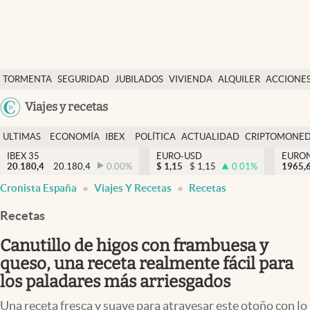
Últimas Noticias
TORMENTA
SEGURIDAD
JUBILADOS
VIVIENDA
ALQUILER
ACCIONE
Economía y finanzas
SOCIAL
Argentina
Viajes y recetas
Política
España
Actualidad
ULTIMAS
ECONOMÍA
IBEX
POLÍTICA
ACTUALIDAD
CRIPTOMONE
México
NOTICIAS
Y
Y
IBEX 35
EURO-USD
EURO
Criptomonedas
20.180,4
20.180,4
0.00
%
$
1,15
$
1,15
0.01
%
USA
1965,
FINANZAS
EURO
Cronista España
Viajes Y Recetas
Recetas
Colombia
España
Uruguay
Recetas
Canutillo de higos con frambuesa y
queso, una receta realmente fácil para
los paladares más arriesgados
Una receta fresca y suave para atravesar este otoño con lo