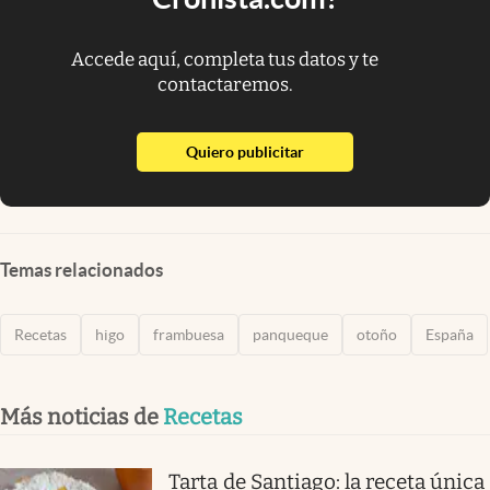
Accede aquí, completa tus datos y te
contactaremos.
abre en nueva pestaña
Quiero publicitar
Temas relacionados
Recetas
higo
frambuesa
panqueque
otoño
España
Más noticias de
Recetas
Tarta de Santiago: la receta única