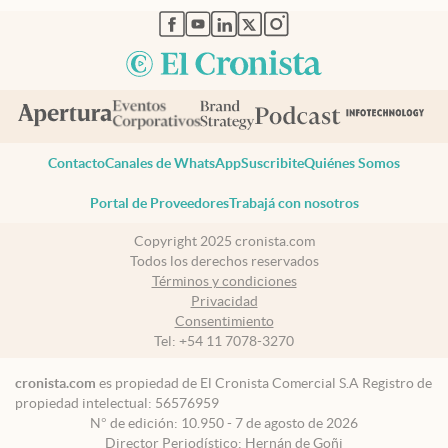
abre en nueva pestaña
abre en nueva pestaña
abre en nueva pestaña
abre en nueva pestaña
abre en nueva pestaña
Contacto
Canales de WhatsApp
Suscribite
Quiénes Somos
Portal de Proveedores
Trabajá con nosotros
Copyright 2025 cronista.com
Todos los derechos reservados
Términos y condiciones
Privacidad
Consentimiento
Tel:
+54 11 7078-3270
cronista.com
es propiedad de El Cronista Comercial S.A Registro de
propiedad intelectual: 56576959
N° de edición: 10.950 - 7 de agosto de 2026
Director Periodístico: Hernán de Goñi