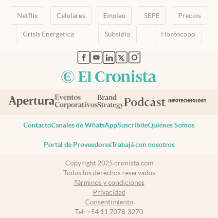
Netflix
Celulares
Empleo
SEPE
Precios
Crisis Energetica
Subsidio
Horóscopo
abre en nueva pestaña
abre en nueva pestaña
abre en nueva pestaña
abre en nueva pestaña
abre en nueva pestaña
Contacto
Canales de WhatsApp
Suscribite
Quiénes Somos
Portal de Proveedores
Trabajá con nosotros
Copyright 2025 cronista.com
Todos los derechos reservados
Términos y condiciones
Privacidad
Consentimiento
Tel:
+54 11 7078-3270