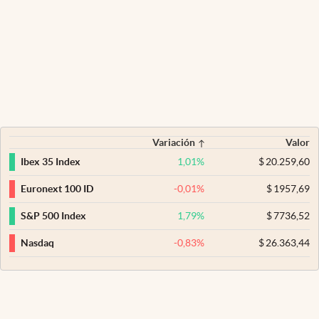
Variación
Valor
1,01
%
$
20.259,60
Ibex 35 Index
-0,01
%
$
1957,69
Euronext 100 ID
1,79
%
$
7736,52
S&P 500 Index
-0,83
%
$
26.363,44
Nasdaq