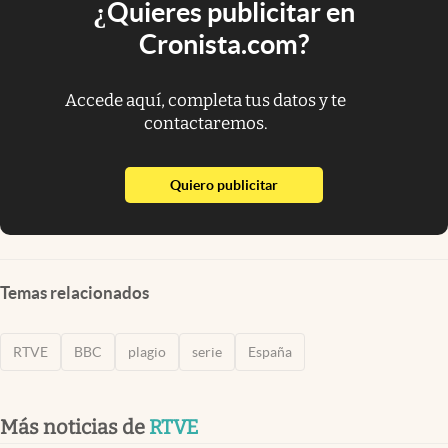
¿Quieres publicitar en
Cronista.com?
Accede aquí, completa tus datos y te
contactaremos.
abre en nueva pestaña
Quiero publicitar
Temas relacionados
RTVE
BBC
plagio
serie
España
Más noticias de
RTVE