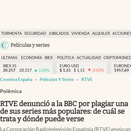
Últimas Noticias
TORMENTA
SEGURIDAD
JUBILADOS
VIVIENDA
ALQUILER
ACCIONE
Economía y finanzas
SOCIAL
Argentina
Películas y series
Política
España
Actualidad
ULTIMAS
ECONOMÍA
IBEX
POLÍTICA
ACTUALIDAD
CRIPTOMONE
México
NOTICIAS
Y
Y
IBEX 35
EURO-USD
EURONE
Criptomonedas
20.257
20.257
1.00
%
$
1,15
$
1,15
-0.03
%
USA
1957,69
FINANZAS
EURO
Cronista España
Películas Y Series
RTVE
Colombia
España
Uruguay
Polémica
RTVE denunció a la BBC por plagiar una
de sus series más populares: de cuál se
trata y dónde puede verse
La Corporación Radiotelevisión Española (RTVE) envío un