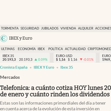
Últimas Noticias
TORMENTA
SEGURIDAD
JUBILADOS
VIVIENDA
ALQUILER
ACCIONE
Economía y finanzas
SOCIAL
Argentina
IBEX y Euro
Política
España
Actualidad
ULTIMAS
ECONOMÍA
IBEX
POLÍTICA
ACTUALIDAD
CRIPTOMONE
México
NOTICIAS
Y
Y
IBEX 35
EURO-USD
EURO
Criptomonedas
20.193,3
20.193,3
0.09
%
$
1,16
$
1,16
-0.01
%
USA
1969,
FINANZAS
EURO
Cronista España
IBEX Y Euro
Ibex 35
Colombia
España
Uruguay
Mercados
Telefonica: a cuánto cotiza HOY lunes 20
de enero y cuánto rinden los dividendos
Estas son las informaciones primordiales del día a tener
en cuenta acerca de la evolución de esta inversión en