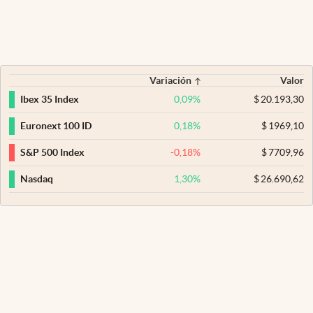
Variación
Valor
0,09
%
$
20.193,30
Ibex 35 Index
0,18
%
$
1969,10
Euronext 100 ID
-0,18
%
$
7709,96
S&P 500 Index
1,30
%
$
26.690,62
Nasdaq