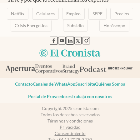
Netflix
Celulares
Empleo
SEPE
Precios
Crisis Energetica
Subsidio
Horóscopo
abre en nueva pestaña
abre en nueva pestaña
abre en nueva pestaña
abre en nueva pestaña
abre en nueva pestaña
Contacto
Canales de WhatsApp
Suscribite
Quiénes Somos
Portal de Proveedores
Trabajá con nosotros
Copyright 2025 cronista.com
Todos los derechos reservados
Términos y condiciones
Privacidad
Consentimiento
Tel:
+54 11 7078-3270