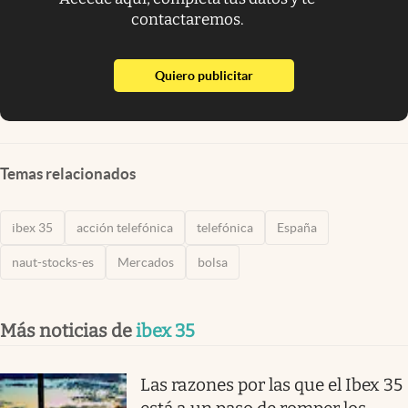
contactaremos.
abre en nueva pestaña
Quiero publicitar
Temas relacionados
ibex 35
acción telefónica
telefónica
España
naut-stocks-es
Mercados
bolsa
Más noticias de
ibex 35
Las razones por las que el Ibex 35