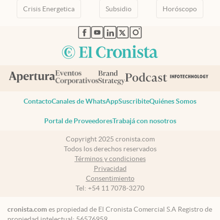
Crisis Energetica
Subsidio
Horóscopo
abre en nueva pestaña
abre en nueva pestaña
abre en nueva pestaña
abre en nueva pestaña
abre en nueva pestaña
Contacto
Canales de WhatsApp
Suscribite
Quiénes Somos
Portal de Proveedores
Trabajá con nosotros
Copyright 2025 cronista.com
Todos los derechos reservados
Términos y condiciones
Privacidad
Consentimiento
Tel:
+54 11 7078-3270
cronista.com
es propiedad de El Cronista Comercial S.A Registro de
propiedad intelectual: 56576959