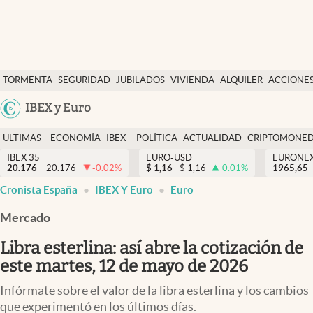
Últimas Noticias
TORMENTA
SEGURIDAD
JUBILADOS
VIVIENDA
ALQUILER
ACCIONE
Economía y finanzas
SOCIAL
Argentina
IBEX y Euro
Política
España
Actualidad
ULTIMAS
ECONOMÍA
IBEX
POLÍTICA
ACTUALIDAD
CRIPTOMONE
México
NOTICIAS
Y
Y
IBEX 35
EURO-USD
EURONE
Criptomonedas
20.176
20.176
-0.02
%
$
1,16
$
1,16
0.01
%
USA
1965,65
FINANZAS
EURO
Cronista España
IBEX Y Euro
Euro
Colombia
España
Uruguay
Mercado
Libra esterlina: así abre la cotización de
este martes, 12 de mayo de 2026
Infórmate sobre el valor de la libra esterlina y los cambios
que experimentó en los últimos días.