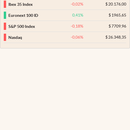
-0,02
%
$
20.176,00
Ibex 35 Index
0,41
%
$
1965,65
Euronext 100 ID
-0,18
%
$
7709,96
S&P 500 Index
-0,06
%
$
26.348,35
Nasdaq