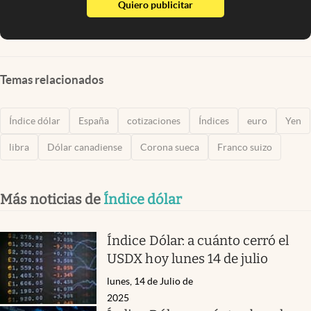
abre en nueva pestaña
Quiero publicitar
Temas relacionados
Índice dólar
España
cotizaciones
Índices
euro
Yen
libra
Dólar canadiense
Corona sueca
Franco suizo
Más noticias de
Índice dólar
Índice Dólar: a cuánto cerró el
USDX hoy lunes 14 de julio
lunes, 14 de Julio de
2025