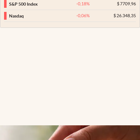
-0,18
%
$
7709,96
S&P 500 Index
-0,06
%
$
26.348,35
Nasdaq