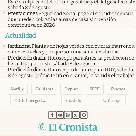
Este es el precio del litro de gasolina y el del gasóleo este
sábado 8 de agosto
Prestaciones
Seguridad Social paga el subsidio mensual
que pueden cobrar las amas de casa sin pensión
contributiva en 2026
Actualidad
Jardinería
Plantas de hojas verdes con puntas marrones:
cómo evitarlas y por qué son una señal de alarma
Predicción diaria
Horóscopo para Aries: la predicción de
los astros para este sábado 8 de agosto
Predicción diaria
Horóscopo de Tauro para HOY, sábado
8 de agosto: ¿cómo te irá en el amor, la salud y el trabajo?
Netflix
Celulares
Empleo
SEPE
Precios
Crisis Energetica
Subsidio
Horóscopo
abre en nueva pestaña
abre en nueva pestaña
abre en nueva pestaña
abre en nueva pestaña
abre en nueva pestaña