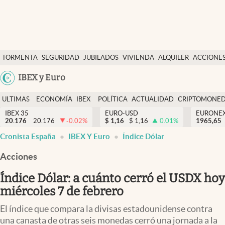
Últimas Noticias
TORMENTA
SEGURIDAD
JUBILADOS
VIVIENDA
ALQUILER
ACCIONE
Economía y finanzas
SOCIAL
Argentina
IBEX y Euro
Política
España
Actualidad
ULTIMAS
ECONOMÍA
IBEX
POLÍTICA
ACTUALIDAD
CRIPTOMONE
México
NOTICIAS
Y
Y
IBEX 35
EURO-USD
EURONE
Criptomonedas
20.176
20.176
-0.02
%
$
1,16
$
1,16
0.01
%
USA
1965,65
FINANZAS
EURO
Cronista España
IBEX Y Euro
Índice Dólar
Colombia
España
Uruguay
Acciones
Índice Dólar: a cuánto cerró el USDX hoy
miércoles 7 de febrero
El índice que compara la divisas estadounidense contra
una canasta de otras seis monedas cerró una jornada a la