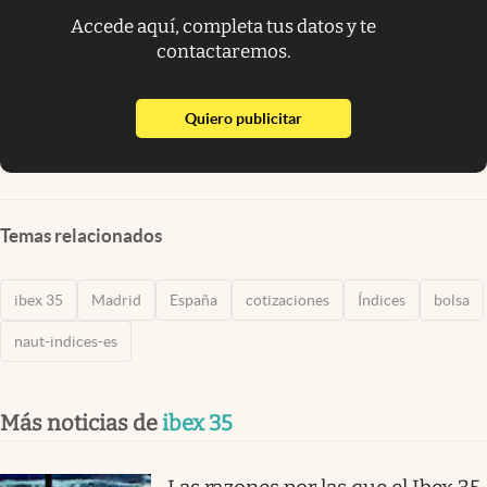
Accede aquí, completa tus datos y te
contactaremos.
abre en nueva pestaña
Quiero publicitar
Temas relacionados
ibex 35
Madrid
España
cotizaciones
Índices
bolsa
naut-indices-es
Más noticias de
ibex 35