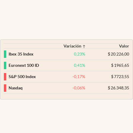
Variación
Valor
0,23
%
$
20.226,00
Ibex 35 Index
0,41
%
$
1965,65
Euronext 100 ID
-0,17
%
$
7723,55
S&P 500 Index
-0,06
%
$
26.348,35
Nasdaq