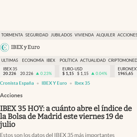
Últimas Noticias
TORMENTA
SEGURIDAD
JUBILADOS
VIVIENDA
ALQUILER
ACCIONE
Economía y finanzas
SOCIAL
Argentina
IBEX y Euro
Política
España
Actualidad
ULTIMAS
ECONOMÍA
IBEX
POLÍTICA
ACTUALIDAD
CRIPTOMONE
México
NOTICIAS
Y
Y
IBEX 35
EURO-USD
EURONEX
Criptomonedas
20.226
20.226
0.23
%
$
1,15
$
1,15
0.04
%
1965,65
USA
FINANZAS
EURO
Cronista España
IBEX Y Euro
Ibex 35
Colombia
España
Uruguay
Acciones
IBEX 35 HOY: a cuánto abre el índice de
la Bolsa de Madrid este viernes 19 de
julio
Estos son los datos del IBEX 35 más importantes