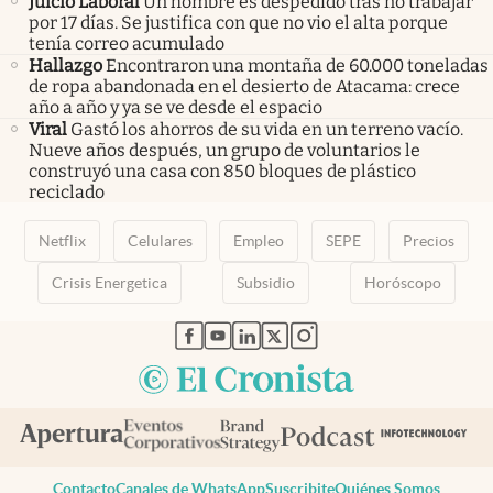
Juicio Laboral
Un hombre es despedido tras no trabajar
por 17 días. Se justifica con que no vio el alta porque
tenía correo acumulado
Hallazgo
Encontraron una montaña de 60.000 toneladas
de ropa abandonada en el desierto de Atacama: crece
año a año y ya se ve desde el espacio
Viral
Gastó los ahorros de su vida en un terreno vacío.
Nueve años después, un grupo de voluntarios le
construyó una casa con 850 bloques de plástico
reciclado
Netflix
Celulares
Empleo
SEPE
Precios
Crisis Energetica
Subsidio
Horóscopo
abre en nueva pestaña
abre en nueva pestaña
abre en nueva pestaña
abre en nueva pestaña
abre en nueva pestaña
Contacto
Canales de WhatsApp
Suscribite
Quiénes Somos