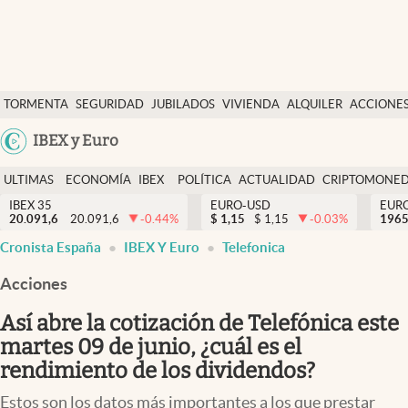
Últimas Noticias
TORMENTA
SEGURIDAD
JUBILADOS
VIVIENDA
ALQUILER
ACCIONE
Economía y finanzas
SOCIAL
Argentina
IBEX y Euro
Política
España
Actualidad
ULTIMAS
ECONOMÍA
IBEX
POLÍTICA
ACTUALIDAD
CRIPTOMONE
México
NOTICIAS
Y
Y
IBEX 35
EURO-USD
EUR
Criptomonedas
20.091,6
20.091,6
-0.44
%
$
1,15
$
1,15
-0.03
%
USA
1965
FINANZAS
EURO
Cronista España
IBEX Y Euro
Telefonica
Colombia
España
Uruguay
Acciones
Así abre la cotización de Telefónica este
martes 09 de junio, ¿cuál es el
rendimiento de los dividendos?
Estos son los datos más importantes a los que prestar