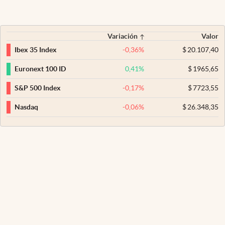
Variación
Valor
-0,36
%
$
20.107,40
Ibex 35 Index
0,41
%
$
1965,65
Euronext 100 ID
-0,17
%
$
7723,55
S&P 500 Index
-0,06
%
$
26.348,35
Nasdaq