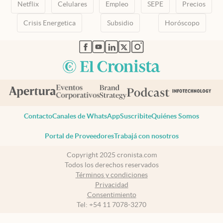
Netflix
Celulares
Empleo
SEPE
Precios
Crisis Energetica
Subsidio
Horóscopo
abre en nueva pestaña
abre en nueva pestaña
abre en nueva pestaña
abre en nueva pestaña
abre en nueva pestaña
Contacto
Canales de WhatsApp
Suscribite
Quiénes Somos
Portal de Proveedores
Trabajá con nosotros
Copyright 2025 cronista.com
Todos los derechos reservados
Términos y condiciones
Privacidad
Consentimiento
Tel:
+54 11 7078-3270