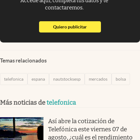
Accede aquí, completa tus datos y te
contactaremos.
abre en nueva pestaña
Quiero publicitar
Temas relacionados
telefonica
espana
nautstocksesp
mercados
bolsa
Más noticias de
telefonica
Así abre la cotización de
Telefónica este viernes 07 de
agosto, ¿cuál es el rendimiento