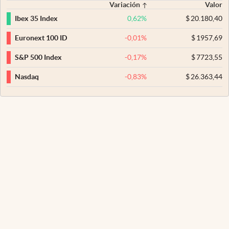
Variación
Valor
0,62
%
$
20.180,40
Ibex 35 Index
-0,01
%
$
1957,69
Euronext 100 ID
-0,17
%
$
7723,55
S&P 500 Index
-0,83
%
$
26.363,44
Nasdaq