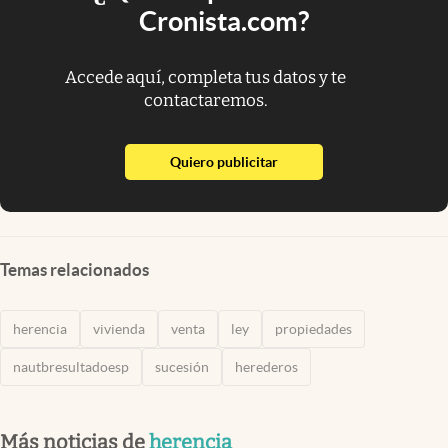
Cronista.com?
Accede aquí, completa tus datos y te
contactaremos.
abre en nueva pestaña
Quiero publicitar
Temas relacionados
herencia
vivienda
venta
ley
propiedades
nautbresultadoesp
sucesión
herederos
Más noticias de
herencia