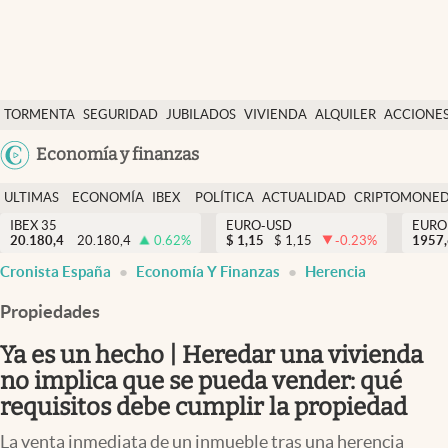
Últimas Noticias
TORMENTA
SEGURIDAD
JUBILADOS
VIVIENDA
ALQUILER
ACCIONE
Economía y finanzas
SOCIAL
Argentina
Economía y finanzas
Política
España
Actualidad
ULTIMAS
ECONOMÍA
IBEX
POLÍTICA
ACTUALIDAD
CRIPTOMONE
México
NOTICIAS
Y
Y
IBEX 35
EURO-USD
EURO
Criptomonedas
20.180,4
20.180,4
0.62
%
$
1,15
$
1,15
-0.23
%
USA
1957
FINANZAS
EURO
Cronista España
Economía Y Finanzas
Herencia
Colombia
España
Uruguay
Propiedades
Ya es un hecho | Heredar una vivienda
no implica que se pueda vender: qué
requisitos debe cumplir la propiedad
La venta inmediata de un inmueble tras una herencia