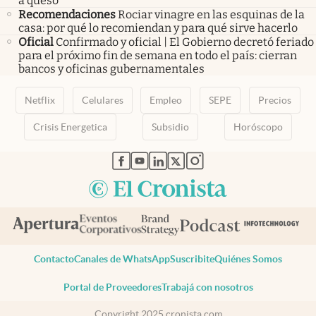
a queso”
Recomendaciones
Rociar vinagre en las esquinas de la
casa: por qué lo recomiendan y para qué sirve hacerlo
Oficial
Confirmado y oficial | El Gobierno decretó feriado
para el próximo fin de semana en todo el país: cierran
bancos y oficinas gubernamentales
Netflix
Celulares
Empleo
SEPE
Precios
Crisis Energetica
Subsidio
Horóscopo
abre en nueva pestaña
abre en nueva pestaña
abre en nueva pestaña
abre en nueva pestaña
abre en nueva pestaña
Contacto
Canales de WhatsApp
Suscribite
Quiénes Somos
Portal de Proveedores
Trabajá con nosotros
Copyright 2025 cronista.com