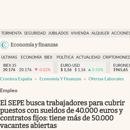
Últimas Noticias
TORMENTA
SEGURIDAD
JUBILADOS
VIVIENDA
ALQUILER
ACCIONE
Economía y finanzas
SOCIAL
Argentina
Economía y finanzas
Política
España
Actualidad
ULTIMAS
ECONOMÍA
IBEX
POLÍTICA
ACTUALIDAD
CRIPTOMONE
México
NOTICIAS
Y
Y
IBEX 35
EURO-USD
EURONE
Criptomonedas
20.176
20.176
-0.02
%
$
1,16
$
1,16
0.33
%
USA
1965,65
FINANZAS
EURO
Cronista España
Economía Y Finanzas
Ofertas Laborales
Colombia
España
Uruguay
Empleo
El SEPE busca trabajadores para cubrir
puestos con sueldos de 40.000 euros y
contratos fijos: tiene más de 50.000
vacantes abiertas