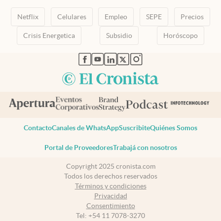
Netflix
Celulares
Empleo
SEPE
Precios
Crisis Energetica
Subsidio
Horóscopo
abre en nueva pestaña
abre en nueva pestaña
abre en nueva pestaña
abre en nueva pestaña
abre en nueva pestaña
Contacto
Canales de WhatsApp
Suscribite
Quiénes Somos
Portal de Proveedores
Trabajá con nosotros
Copyright 2025 cronista.com
Todos los derechos reservados
Términos y condiciones
Privacidad
Consentimiento
Tel:
+54 11 7078-3270