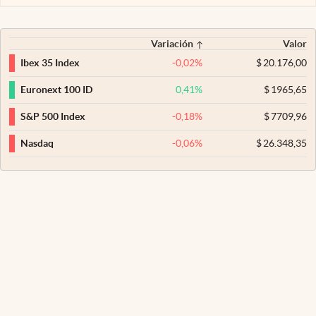
Variación
Valor
-0,02
%
$
20.176,00
Ibex 35 Index
0,41
%
$
1965,65
Euronext 100 ID
-0,18
%
$
7709,96
S&P 500 Index
-0,06
%
$
26.348,35
Nasdaq