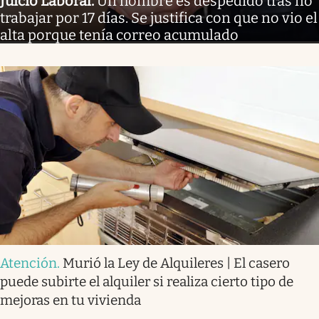
Juicio Laboral
.
Un hombre es despedido tras no
trabajar por 17 días. Se justifica con que no vio el
alta porque tenía correo acumulado
Atención
.
Murió la Ley de Alquileres | El casero
puede subirte el alquiler si realiza cierto tipo de
mejoras en tu vivienda