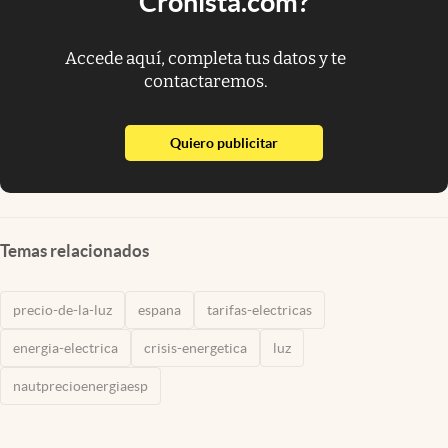
Cronista.com?
Accede aquí, completa tus datos y te
contactaremos.
abre en nueva pestaña
Quiero publicitar
Temas relacionados
precio-de-la-luz
espana
tarifas-electricas
energia-electrica
crisis-energetica
luz
nautprecioenergiaesp