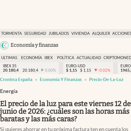
Últimas Noticias
TORMENTA
SEGURIDAD
JUBILADOS
VIVIENDA
ALQUILER
ACCIONE
Economía y finanzas
SOCIAL
Argentina
Economía y finanzas
Política
España
Actualidad
ULTIMAS
ECONOMÍA
IBEX
POLÍTICA
ACTUALIDAD
CRIPTOMONE
México
NOTICIAS
Y
Y
IBEX 35
EURO-USD
EURO
Criptomonedas
20.180,4
20.180,4
0.00
%
$
1,15
$
1,15
-0.02
%
USA
1965
FINANZAS
EURO
Cronista España
Economía Y Finanzas
Precio-De-La-Luz
Colombia
España
Uruguay
Energía
El precio de la luz para este viernes 12 de
junio de 2026: ¿cuáles son las horas más
baratas y las más caras?
Si quieres ahorrar en tu próxima factura ten en cuenta los