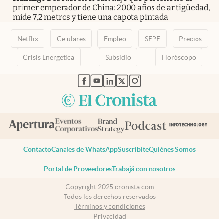
primer emperador de China: 2000 años de antigüedad,
mide 7,2 metros y tiene una capota pintada
Netflix
Celulares
Empleo
SEPE
Precios
Crisis Energetica
Subsidio
Horóscopo
abre en nueva pestaña
abre en nueva pestaña
abre en nueva pestaña
abre en nueva pestaña
abre en nueva pestaña
Contacto
Canales de WhatsApp
Suscribite
Quiénes Somos
Portal de Proveedores
Trabajá con nosotros
Copyright 2025 cronista.com
Todos los derechos reservados
Términos y condiciones
Privacidad