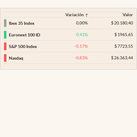
Variación
Valor
0,00
%
$
20.180,40
Ibex 35 Index
0,41
%
$
1965,65
Euronext 100 ID
-0,17
%
$
7723,55
S&P 500 Index
-0,83
%
$
26.363,44
Nasdaq