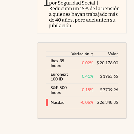
1
por Seguridad Social |
Reducirán un 15% de la pensión
a quienes hayan trabajado más
de 40 años, pero adelanten su
jubilación
Variación
Valor
Ibex 35
-0,02
%
$
20.176,00
Index
Euronext
0,41
%
$
1965,65
100 ID
S&P 500
-0,18
%
$
7709,96
Index
-0,06
%
$
26.348,35
Nasdaq