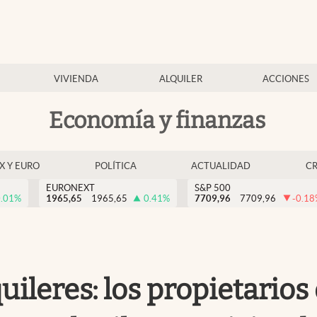
VIVIENDA
ALQUILER
ACCIONES
Economía y finanzas
EX Y EURO
POLÍTICA
ACTUALIDAD
C
EURONEXT
S&P 500
.01
%
1965,65
1965,65
0.41
%
7709,96
7709,96
-0.18
uileres: los propietario