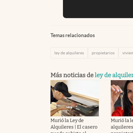
Temas relacionados
ley de alquileres
propietarios
vivie
Más noticias de
ley de alquile
Murió la Ley de
Murió la l
Alquileres | El casero
alquileres