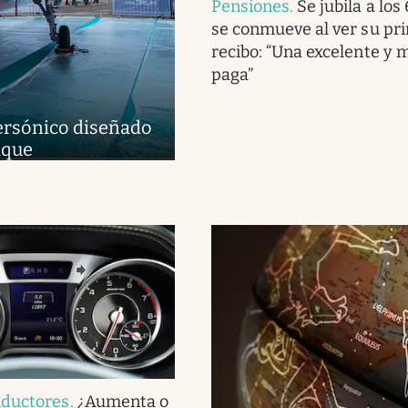
Pensiones
.
Se jubila a los
se conmueve al ver su pr
recibo: “Una excelente y 
paga”
upersónico diseñado
aque
nductores
.
¿Aumenta o