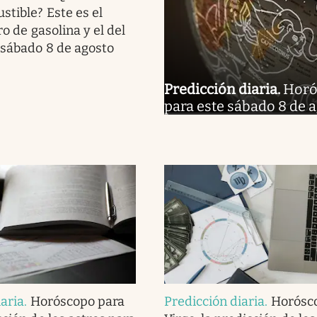
stible? Este es el
ro de gasolina y el del
 sábado 8 de agosto
Predicción diaria
.
Horós
para este sábado 8 de 
iaria
.
Horóscopo para
Predicción diaria
.
Horósc