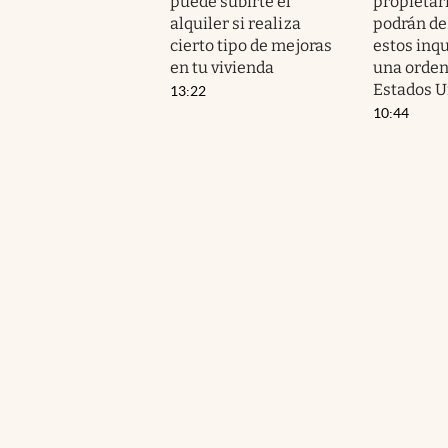
puede subirte el
propietar
alquiler si realiza
podrán de
cierto tipo de mejoras
estos inqu
en tu vivienda
una orden 
Estados U
13:22
10:44