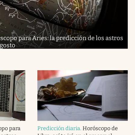
copo para Aries: la predicción de los astros
agosto
opo para
Predicción diaria
.
Horóscopo de