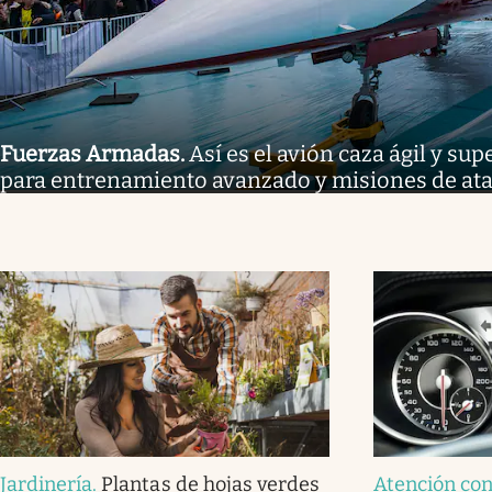
Fuerzas Armadas
.
Así es el avión caza ágil y s
para entrenamiento avanzado y misiones de at
Jardinería
.
Plantas de hojas verdes
Atención co