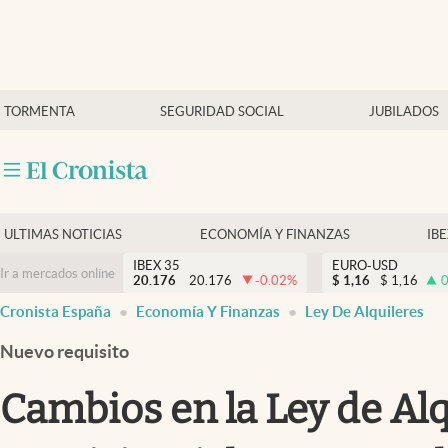
Últimas Noticias
TORMENTA
SEGURIDAD SOCIAL
JUBILADOS
Economía y finanzas
Política
Actualidad
Criptomonedas
ULTIMAS NOTICIAS
ECONOMÍA Y FINANZAS
IB
IBEX 35
EURO-USD
Ir a mercados online
20.176
20.176
-0.02
%
$
1,16
$
1,16
0
Cronista España
Economía Y Finanzas
Ley De Alquileres
Nuevo requisito
Cambios en la Ley de Alq