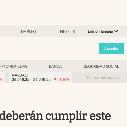
Edición:
España
EMPLEO
NETFLIX
Argentina
Acceder
España
México
RIPTOMONEDAS
BANCA
SEGURIDAD SOCIAL
USA
NASDAQ
Colombia
Ver más cotizaciones
%
26.348,35
26.348,35
-0.06
%
Uruguay
s deberán cumplir este