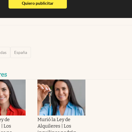
abre en nueva pestaña
Quiero publicitar
ndas
España
res
ey de
Murió la Ley de
 | Los
Alquileres | Los