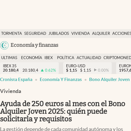
Últimas Noticias
TORMENTA
SEGURIDAD
JUBILADOS
VIVIENDA
ALQUILER
ACCIONE
Economía y finanzas
SOCIAL
Argentina
Economía y finanzas
Política
España
Actualidad
ULTIMAS
ECONOMÍA
IBEX
POLÍTICA
ACTUALIDAD
CRIPTOMONE
México
NOTICIAS
Y
Y
IBEX 35
EURO-USD
EURO
Criptomonedas
20.180,4
20.180,4
0.62
%
$
1,15
$
1,15
0.00
%
USA
1957,
FINANZAS
EURO
Cronista España
Economía Y Finanzas
Bono Alquiler Joven
Colombia
España
Uruguay
Vivienda
Ayuda de 250 euros al mes con el Bono
Alquiler Joven 2025: quién puede
solicitarla y requisitos
La gestión depende de cada comunidad autónoma y los