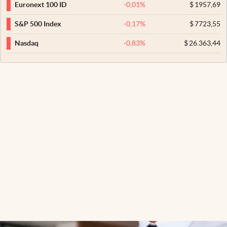
-0,01
%
$
1957,69
Euronext 100 ID
-0,17
%
$
7723,55
S&P 500 Index
-0,83
%
$
26.363,44
Nasdaq