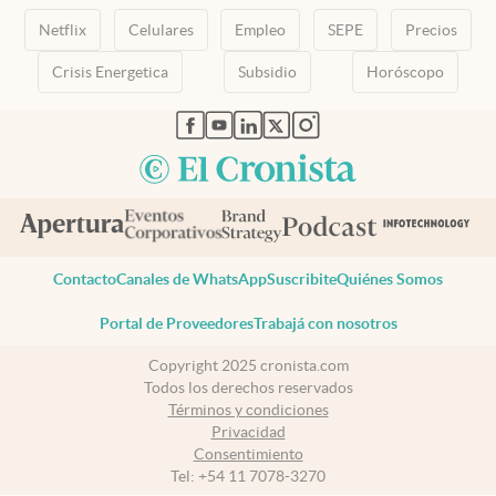
Netflix
Celulares
Empleo
SEPE
Precios
Crisis Energetica
Subsidio
Horóscopo
abre en nueva pestaña
abre en nueva pestaña
abre en nueva pestaña
abre en nueva pestaña
abre en nueva pestaña
Contacto
Canales de WhatsApp
Suscribite
Quiénes Somos
Portal de Proveedores
Trabajá con nosotros
Copyright 2025 cronista.com
Todos los derechos reservados
Términos y condiciones
Privacidad
Consentimiento
Tel:
+54 11 7078-3270