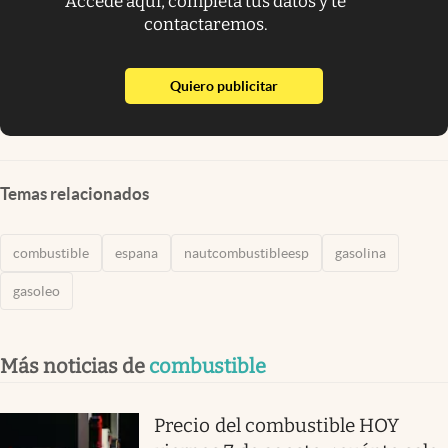
Accede aquí, completa tus datos y te
contactaremos.
abre en nueva pestaña
Quiero publicitar
Temas relacionados
combustible
espana
nautcombustibleesp
gasolina
gasoleo
Más noticias de
combustible
Precio del combustible HOY