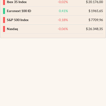
-0,02
%
$
20.176,00
Ibex 35 Index
0,41
%
$
1965,65
Euronext 100 ID
-0,18
%
$
7709,96
S&P 500 Index
-0,06
%
$
26.348,35
Nasdaq