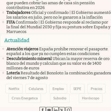
que pueden cobrar las amas de casa sin pensión
contributiva en 2026
Trabajadores
Oficial y confirmado | El Gobierno aumentó
los salarios en julio, pero no le ganaron a la inflación
FIFA
Confirmado | El Gobierno responde al reclamo por
la final del Mundial 2030 y fija su postura sobre España y
Marruecos
Actualidad
Atención viajeros
España prohíbe renovar el pasaporte
español a los que ya no cumplen estas condiciones
Descubrimiento mineral
Ubican la mayor reserva de oro
blanco del mundo y calculan que su valor es de 1400
millones de euros
Lotería
Resultado del Bonoloto: la combinación ganadora
del viernes 7 de agosto
Netflix
Celulares
Empleo
SEPE
Precios
Crisis Energetica
Subsidio
Horóscopo
abre en nueva pestaña
abre en nueva pestaña
abre en nueva pestaña
abre en nueva pestaña
abre en nueva pestaña