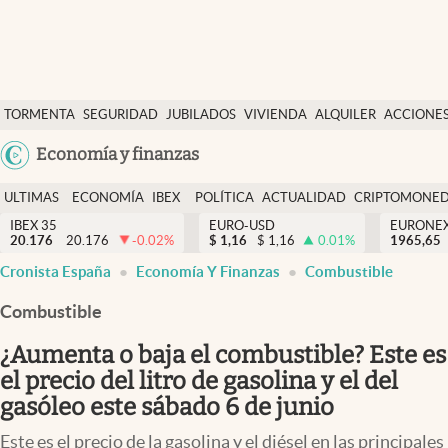
Últimas Noticias
TORMENTA
SEGURIDAD
JUBILADOS
VIVIENDA
ALQUILER
ACCIONE
Economía y finanzas
SOCIAL
Argentina
Economía y finanzas
Política
España
Actualidad
ULTIMAS
ECONOMÍA
IBEX
POLÍTICA
ACTUALIDAD
CRIPTOMONE
México
NOTICIAS
Y
Y
IBEX 35
EURO-USD
EURONE
Criptomonedas
20.176
20.176
-0.02
%
$
1,16
$
1,16
0.01
%
USA
1965,65
FINANZAS
EURO
Cronista España
Economía Y Finanzas
Combustible
Colombia
España
Uruguay
Combustible
¿Aumenta o baja el combustible? Este es
el precio del litro de gasolina y el del
gasóleo este sábado 6 de junio
Este es el precio de la gasolina y el diésel en las principales