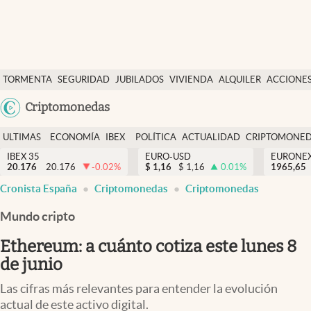
Últimas Noticias
TORMENTA
SEGURIDAD
JUBILADOS
VIVIENDA
ALQUILER
ACCIONE
Economía y finanzas
SOCIAL
Argentina
Criptomonedas
Política
España
Actualidad
ULTIMAS
ECONOMÍA
IBEX
POLÍTICA
ACTUALIDAD
CRIPTOMONE
México
NOTICIAS
Y
Y
IBEX 35
EURO-USD
EURONE
Criptomonedas
20.176
20.176
-0.02
%
$
1,16
$
1,16
0.01
%
USA
1965,65
FINANZAS
EURO
Cronista España
Criptomonedas
Criptomonedas
Colombia
España
Uruguay
Mundo cripto
Ethereum: a cuánto cotiza este lunes 8
de junio
Las cifras más relevantes para entender la evolución
actual de este activo digital.