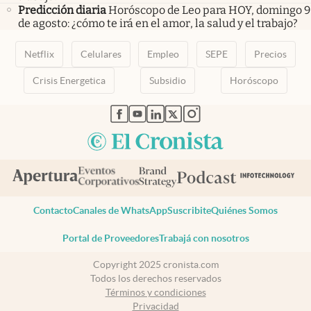
Predicción diaria
Horóscopo de Leo para HOY, domingo 9
de agosto: ¿cómo te irá en el amor, la salud y el trabajo?
Netflix
Celulares
Empleo
SEPE
Precios
Crisis Energetica
Subsidio
Horóscopo
abre en nueva pestaña
abre en nueva pestaña
abre en nueva pestaña
abre en nueva pestaña
abre en nueva pestaña
Contacto
Canales de WhatsApp
Suscribite
Quiénes Somos
Portal de Proveedores
Trabajá con nosotros
Copyright 2025 cronista.com
Todos los derechos reservados
Términos y condiciones
Privacidad