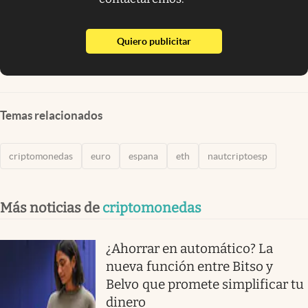
abre en nueva pestaña
Quiero publicitar
Temas relacionados
criptomonedas
euro
espana
eth
nautcriptoesp
Más noticias de
criptomonedas
¿Ahorrar en automático? La
nueva función entre Bitso y
Belvo que promete simplificar tu
dinero