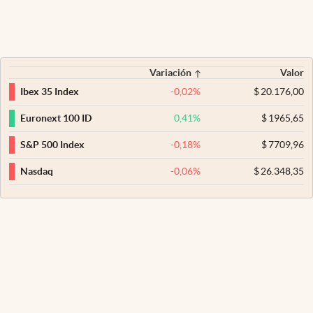
Variación
Valor
-0,02
%
$
20.176,00
Ibex 35 Index
0,41
%
$
1965,65
Euronext 100 ID
-0,18
%
$
7709,96
S&P 500 Index
-0,06
%
$
26.348,35
Nasdaq