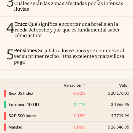
3
Cuáles serán las zonas afectadas por las intensas
lluvias
4
Truco
Qué significa encontrar una botella en la
rueda del coche y por qué es fundamental saber
cómo actuar
5
Pensiones
Se jubila a los 63 años y se conmueve al
ver su primer recibo: “Una excelente y maravillosa
paga”
Variación
Valor
-0,02
%
$
20.176,00
Ibex 35 Index
0,41
%
$
1965,65
Euronext 100 ID
-0,18
%
$
7709,96
S&P 500 Index
-0,06
%
$
26.348,35
Nasdaq