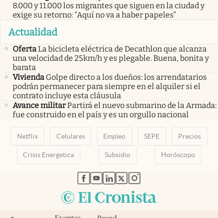
8.000 y 11.000 los migrantes que siguen en la ciudad y
exige su retorno: “Aquí no va a haber papeles”
Actualidad
Oferta
La bicicleta eléctrica de Decathlon que alcanza
una velocidad de 25km/h y es plegable. Buena, bonita y
barata
Vivienda
Golpe directo a los dueños: los arrendatarios
podrán permanecer para siempre en el alquiler si el
contrato incluye esta cláusula
Avance militar
Partirá el nuevo submarino de la Armada:
fue construido en el país y es un orgullo nacional
Netflix
Celulares
Empleo
SEPE
Precios
Crisis Energetica
Subsidio
Horóscopo
abre en nueva pestaña
abre en nueva pestaña
abre en nueva pestaña
abre en nueva pestaña
abre en nueva pestaña