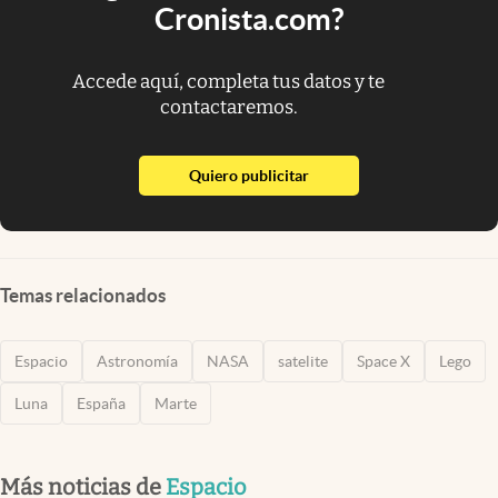
Cronista.com?
Accede aquí, completa tus datos y te
contactaremos.
abre en nueva pestaña
Quiero publicitar
Temas relacionados
Espacio
Astronomía
NASA
satelite
Space X
Lego
Luna
España
Marte
Más noticias de
Espacio