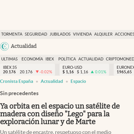
Últimas Noticias
TORMENTA
SEGURIDAD
JUBILADOS
VIVIENDA
ALQUILER
ACCIONE
Economía y finanzas
SOCIAL
Argentina
Actualidad
Política
España
Actualidad
ULTIMAS
ECONOMÍA
IBEX
POLÍTICA
ACTUALIDAD
CRIPTOMONE
México
NOTICIAS
Y
Y
IBEX 35
EURO-USD
EURONE
Criptomonedas
20.176
20.176
-0.02
%
$
1,16
$
1,16
0.01
%
USA
1965,65
FINANZAS
EURO
Cronista España
Actualidad
Espacio
Colombia
España
Uruguay
Sin precedentes
Ya orbita en el espacio un satélite de
madera con diseño "Lego" para la
exploración lunar y de Marte
Un satélite de encastre, respetuoso con el medio