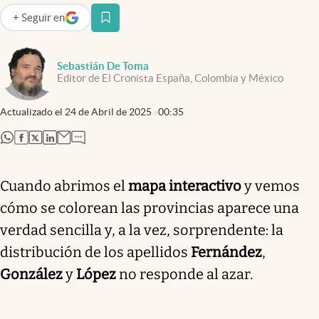
+
Seguir
en
abre en nueva pestaña
Sebastián De Toma
Editor de El Cronista España, Colombia y México
Actualizado el
24 de Abril de 2025
00:35
abre en nueva pestaña
abre en nueva pestaña
abre en nueva pestaña
abre en nueva pestaña
Cuando abrimos el
mapa interactivo
y vemos
cómo se colorean las provincias aparece una
verdad sencilla y, a la vez, sorprendente: la
distribución de los apellidos
Fernández
,
González
y
López
no responde al azar.