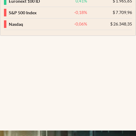
0,41
%
$
1.965,65
Euronext 100 ID
-0,18
%
$
7.709,96
S&P 500 Index
-0,06
%
$
26.348,35
Nasdaq