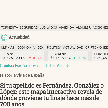
Últimas Noticias
TORMENTA
SEGURIDAD
JUBILADOS
VIVIENDA
ALQUILER
ACCIONE
Economía y finanzas
SOCIAL
Argentina
Actualidad
Política
España
Actualidad
ULTIMAS
ECONOMÍA
IBEX
POLÍTICA
ACTUALIDAD
CRIPTOMONE
México
NOTICIAS
Y
Y
IBEX 35
EURO-USD
EURONE
Criptomonedas
20.176
20.176
-0.02
%
$
1,16
$
1,16
0.01
%
USA
1.965,65
FINANZAS
EURO
abre en nueva pestaña
abre en nueva pestaña
abre en nueva pestaña
abre en nueva pestaña
Cronista España
Actualidad
Apellido
Colombia
España
Uruguay
Historia vida de España
Si tu apellido es Fernández, González o
López: este mapa interactivo revela de
dónde proviene tu linaje hace más de
700 años