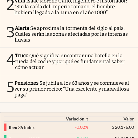
2
Viral
Isaac Moreno Gallo, ingeniero e historiador:
“Sin la caída del Imperio romano, el hombre
hubiera llegado a la Luna en el año 1000”
3
Alerta
Se aproxima la tormenta del siglo al país.
Cuáles serán las zonas afectadas por las intensas
lluvias
4
Truco
Qué significa encontrar una botella en la
rueda del coche y por qué es fundamental saber
cómo actuar
5
Pensiones
Se jubila a los 63 años y se conmueve al
ver su primer recibo: “Una excelente y maravillosa
paga”
Variación
Valor
-0,02
%
$
20.176,00
Ibex 35 Index