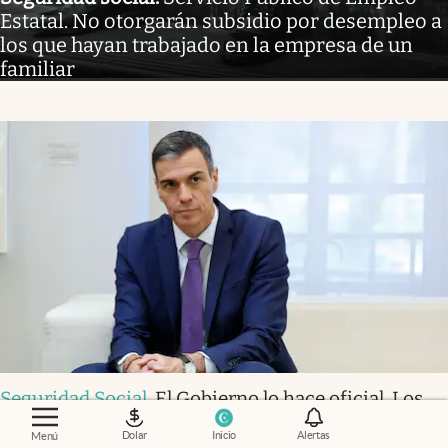
Estatal. No otorgarán subsidio por desempleo a
los que hayan trabajado en la empresa de un
familiar
Seguridad Social
.
El Gobierno lo hace oficial. Los
mayores de 50 años tienen acceso a dos ayudas a la
Dolar
Inicio
Alertas
Menú