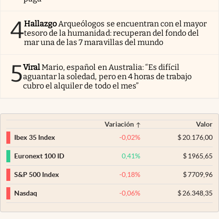
4
Hallazgo
Arqueólogos se encuentran con el mayor
tesoro de la humanidad: recuperan del fondo del
mar una de las 7 maravillas del mundo
5
Viral
Mario, español en Australia: “Es difícil
aguantar la soledad, pero en 4 horas de trabajo
cubro el alquiler de todo el mes”
Variación
Valor
-0,02
%
$
20.176,00
Ibex 35 Index
0,41
%
$
1965,65
Euronext 100 ID
-0,18
%
$
7709,96
S&P 500 Index
-0,06
%
$
26.348,35
Nasdaq