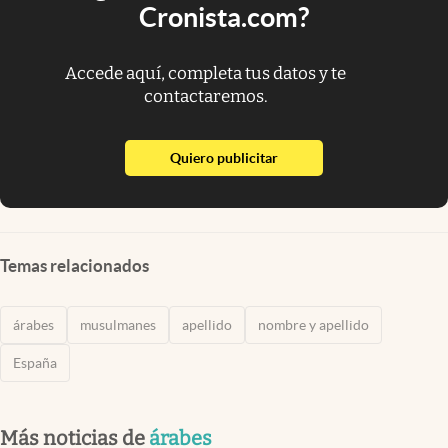
Cronista.com?
Accede aquí, completa tus datos y te
contactaremos.
abre en nueva pestaña
Quiero publicitar
Temas relacionados
árabes
musulmanes
apellido
nombre y apellido
España
Más noticias de
árabes