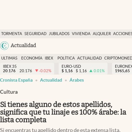
Últimas Noticias
TORMENTA
SEGURIDAD
JUBILADOS
VIVIENDA
ALQUILER
ACCIONE
Economía y finanzas
SOCIAL
Argentina
Actualidad
Política
España
Actualidad
ULTIMAS
ECONOMÍA
IBEX
POLÍTICA
ACTUALIDAD
CRIPTOMONE
México
NOTICIAS
Y
Y
IBEX 35
EURO-USD
EURONE
Criptomonedas
20.176
20.176
-0.02
%
$
1,16
$
1,16
0.01
%
USA
1965,65
FINANZAS
EURO
Cronista España
Actualidad
Árabes
Colombia
España
Uruguay
Cultura
Si tienes alguno de estos apellidos,
significa que tu linaje es 100% árabe: la
lista completa
Si encuentras tu apellido dentro de esta extensa lista,