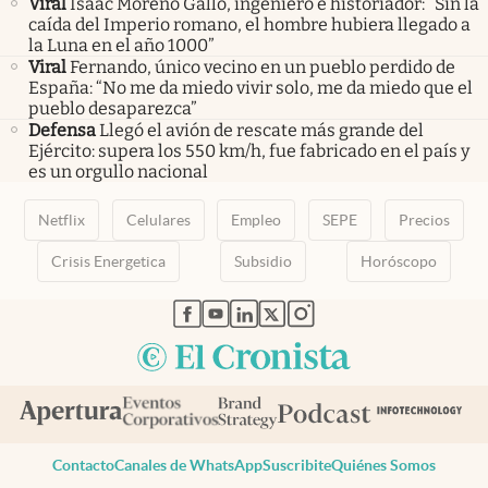
Viral
Isaac Moreno Gallo, ingeniero e historiador: “Sin la
caída del Imperio romano, el hombre hubiera llegado a
la Luna en el año 1000”
Viral
Fernando, único vecino en un pueblo perdido de
España: “No me da miedo vivir solo, me da miedo que el
pueblo desaparezca”
Defensa
Llegó el avión de rescate más grande del
Ejército: supera los 550 km/h, fue fabricado en el país y
es un orgullo nacional
Netflix
Celulares
Empleo
SEPE
Precios
Crisis Energetica
Subsidio
Horóscopo
abre en nueva pestaña
abre en nueva pestaña
abre en nueva pestaña
abre en nueva pestaña
abre en nueva pestaña
Contacto
Canales de WhatsApp
Suscribite
Quiénes Somos