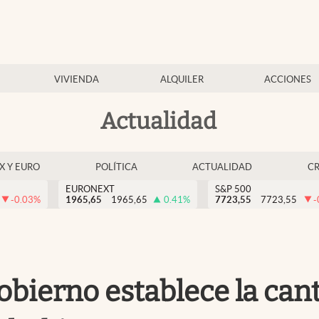
VIVIENDA
ALQUILER
ACCIONES
Actualidad
EX Y EURO
POLÍTICA
ACTUALIDAD
C
EURONEXT
S&P 500
-0.03
%
1965,65
1965,65
0.41
%
7723,55
7723,55
-
Gobierno establece la ca