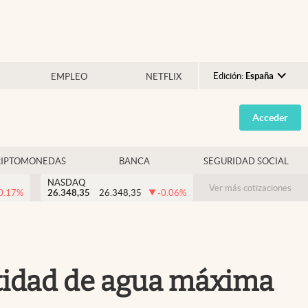
Edición:
España
EMPLEO
NETFLIX
Argentina
Acceder
España
México
RIPTOMONEDAS
BANCA
SEGURIDAD SOCIAL
USA
NASDAQ
Colombia
Ver más cotizaciones
0.17
%
26.348,35
26.348,35
-0.06
%
Uruguay
ntidad de agua máxima