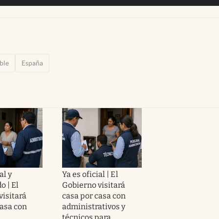
ble
España
al y
Ya es oficial | El
o | El
Gobierno visitará
visitará
casa por casa con
casa con
administrativos y
técnicos para