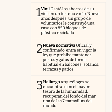
1
Viral
Gastó los ahorros de su
vida en un terreno vacío. Nueve
años después, un grupo de
voluntarios le construyó una
casa con 850 bloques de
plástico reciclado
2
Nueva normativa
Oficial y
confirmado: entra en vigor la
ley que prohíbe mantener
perros y gatos de forma
habitual en balcones, sótanos,
terrazas y patios
3
Hallazgo
Arqueólogos se
encuentran con el mayor
tesoro de la humanidad:
recuperan del fondo del mar
una de las 7 maravillas del
mundo