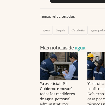
Temas relacionados
agua
Sequía
Cataluña
agua pota
Más noticias de
agua
Ya es oficial | El
Ya es ofici
Gobierno renovará
confirmad
todos los medidores
Gobierno 
de agua: personal
casa por 
administrativo y
técnicos y