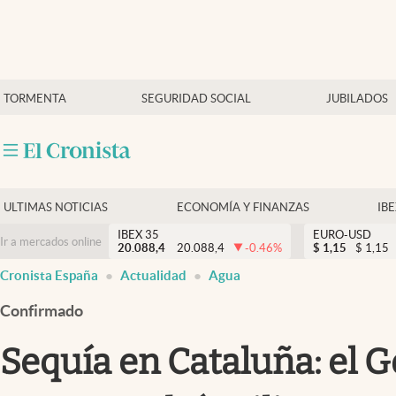
Últimas Noticias
TORMENTA
SEGURIDAD SOCIAL
JUBILADOS
Economía y finanzas
Política
Actualidad
Criptomonedas
ULTIMAS NOTICIAS
ECONOMÍA Y FINANZAS
IB
IBEX 35
EURO-USD
Ir a mercados online
20.088,4
20.088,4
-0.46
%
$
1,15
$
1,15
Cronista España
Actualidad
Agua
Confirmado
Sequía en Cataluña: el 