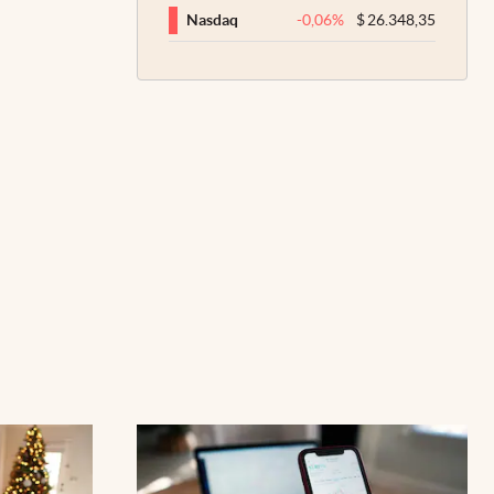
-0,06
%
$
26.348,35
Nasdaq