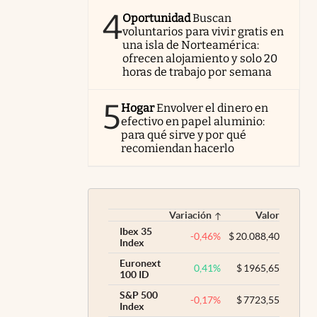
4
Oportunidad
Buscan
voluntarios para vivir gratis en
una isla de Norteamérica:
ofrecen alojamiento y solo 20
horas de trabajo por semana
5
Hogar
Envolver el dinero en
efectivo en papel aluminio:
para qué sirve y por qué
recomiendan hacerlo
Variación
Valor
Ibex 35
-0,46
%
$
20.088,40
Index
Euronext
0,41
%
$
1965,65
100 ID
S&P 500
-0,17
%
$
7723,55
Index