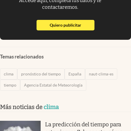
Accede aquí, completa tus datos y te
contactaremos.
abre en nueva pestaña
Quiero publicitar
Temas relacionados
clima
pronóstico del tiempo
España
naut-clima-es
tiempo
Agencia Estatal de Meteorología
Más noticias de
clima
La predicción del tiempo para