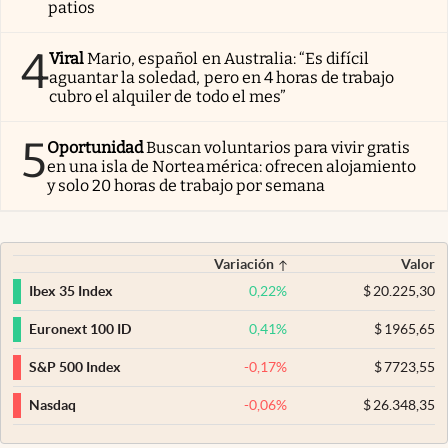
patios
4
Viral
Mario, español en Australia: “Es difícil
aguantar la soledad, pero en 4 horas de trabajo
cubro el alquiler de todo el mes”
5
Oportunidad
Buscan voluntarios para vivir gratis
en una isla de Norteamérica: ofrecen alojamiento
y solo 20 horas de trabajo por semana
Variación
Valor
0,22
%
$
20.225,30
Ibex 35 Index
0,41
%
$
1965,65
Euronext 100 ID
-0,17
%
$
7723,55
S&P 500 Index
-0,06
%
$
26.348,35
Nasdaq