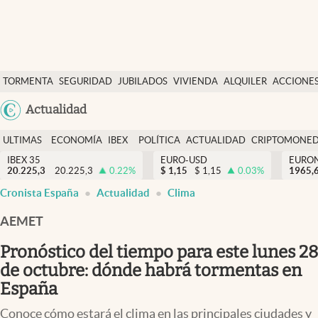
Últimas Noticias
TORMENTA
SEGURIDAD
JUBILADOS
VIVIENDA
ALQUILER
ACCIONE
Economía y finanzas
SOCIAL
Argentina
Actualidad
Política
España
Actualidad
ULTIMAS
ECONOMÍA
IBEX
POLÍTICA
ACTUALIDAD
CRIPTOMONE
México
NOTICIAS
Y
Y
IBEX 35
EURO-USD
EURO
Criptomonedas
20.225,3
20.225,3
0.22
%
$
1,15
$
1,15
0.03
%
USA
1965,
FINANZAS
EURO
Cronista España
Actualidad
Clima
Colombia
España
Uruguay
AEMET
Pronóstico del tiempo para este lunes 28
de octubre: dónde habrá tormentas en
España
Conoce cómo estará el clima en las principales ciudades y