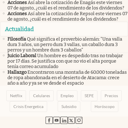
Acciones
Así abre la cotización de Enagás este viernes
07 de agosto, ¿cuál es el rendimiento de los dividendos?
Acciones
Así abre la cotización de Repsol este viernes 07
de agosto, ¿cuál es el rendimiento de los dividendos?
Actualidad
Filosofía
Qué significa el proverbio alemán: “Una valla
dura 3 años, un perro dura 3 vallas, un caballo dura 3
perros y un hombre dura 3 caballos”
Juicio Laboral
Un hombre es despedido tras no trabajar
por 17 días. Se justifica con que no vio el alta porque
tenía correo acumulado
Hallazgo
Encontraron una montaña de 60.000 toneladas
de ropa abandonada en el desierto de Atacama: crece
año a año y ya se ve desde el espacio
Netflix
Celulares
Empleo
SEPE
Precios
Crisis Energetica
Subsidio
Horóscopo
abre en nueva pestaña
abre en nueva pestaña
abre en nueva pestaña
abre en nueva pestaña
abre en nueva pestaña