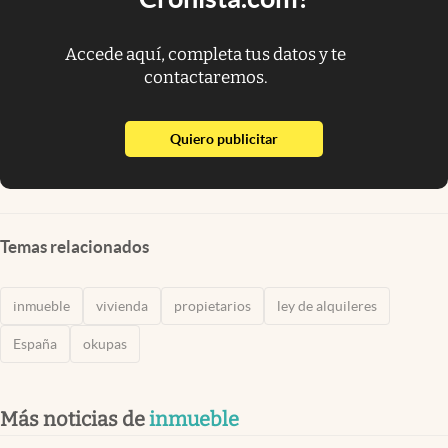
Accede aquí, completa tus datos y te
contactaremos.
abre en nueva pestaña
Quiero publicitar
Temas relacionados
inmueble
vivienda
propietarios
ley de alquileres
España
okupas
Más noticias de
inmueble