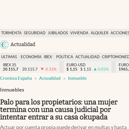
Últimas Noticias
TORMENTA
SEGURIDAD
JUBILADOS
VIVIENDA
ALQUILER
ACCIONE
Economía y finanzas
SOCIAL
Argentina
Actualidad
Política
España
Actualidad
ULTIMAS
ECONOMÍA
IBEX
POLÍTICA
ACTUALIDAD
CRIPTOMONE
México
NOTICIAS
Y
Y
IBEX 35
EURO-USD
EURO
Criptomonedas
20.115,7
20.115,7
-0.32
%
$
1,15
$
1,15
0.05
%
USA
1965
FINANZAS
EURO
Cronista España
Actualidad
Inmueble
Colombia
España
Uruguay
Inmuebles
Palo para los propietarios: una mujer
termina con una causa judicial por
intentar entrar a su casa okupada
Actuar por cuenta propia puede derivar en multas y hasta