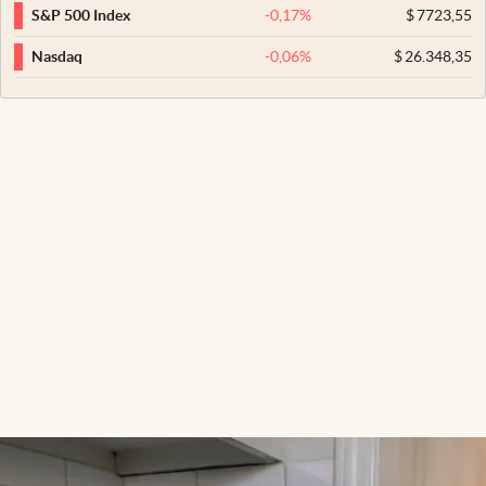
-0,17
%
$
7723,55
S&P 500 Index
-0,06
%
$
26.348,35
Nasdaq