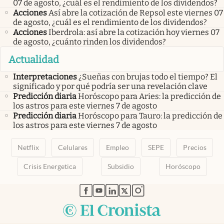
07 de agosto, ¿cuál es el rendimiento de los dividendos?
Acciones
Así abre la cotización de Repsol este viernes 07
de agosto, ¿cuál es el rendimiento de los dividendos?
Acciones
Iberdrola: así abre la cotización hoy viernes 07
de agosto, ¿cuánto rinden los dividendos?
Actualidad
Interpretaciones
¿Sueñas con brujas todo el tiempo? El
significado y por qué podría ser una revelación clave
Predicción diaria
Horóscopo para Aries: la predicción de
los astros para este viernes 7 de agosto
Predicción diaria
Horóscopo para Tauro: la predicción de
los astros para este viernes 7 de agosto
Netflix
Celulares
Empleo
SEPE
Precios
Crisis Energetica
Subsidio
Horóscopo
abre en nueva pestaña
abre en nueva pestaña
abre en nueva pestaña
abre en nueva pestaña
abre en nueva pestaña