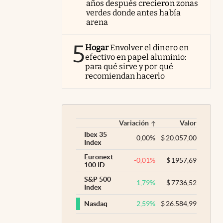
años después crecieron zonas
verdes donde antes había
arena
5
Hogar
Envolver el dinero en
efectivo en papel aluminio:
para qué sirve y por qué
recomiendan hacerlo
Variación
Valor
Ibex 35
0,00
%
$
20.057,00
Index
Euronext
-0,01
%
$
1957,69
100 ID
S&P 500
1,79
%
$
7736,52
Index
2,59
%
$
26.584,99
Nasdaq