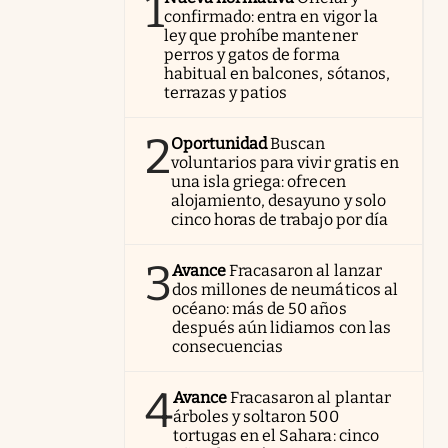
1
confirmado: entra en vigor la
ley que prohíbe mantener
perros y gatos de forma
habitual en balcones, sótanos,
terrazas y patios
2
Oportunidad
Buscan
voluntarios para vivir gratis en
una isla griega: ofrecen
alojamiento, desayuno y solo
cinco horas de trabajo por día
3
Avance
Fracasaron al lanzar
dos millones de neumáticos al
océano: más de 50 años
después aún lidiamos con las
consecuencias
4
Avance
Fracasaron al plantar
árboles y soltaron 500
tortugas en el Sahara: cinco