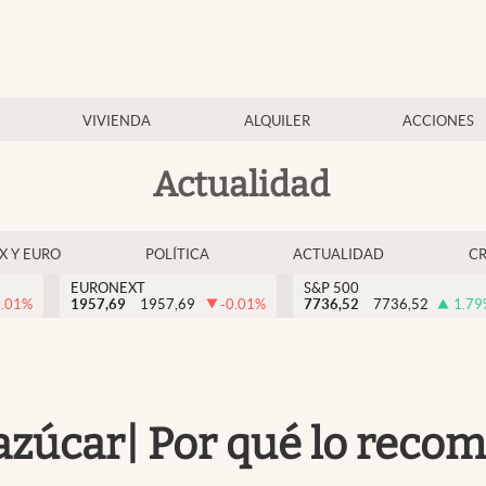
VIVIENDA
ALQUILER
ACCIONES
Actualidad
EX Y EURO
POLÍTICA
ACTUALIDAD
C
EURONEXT
S&P 500
0.01
%
1957,69
1957,69
-0.01
%
7736,52
7736,52
1.79
azúcar| Por qué lo reco