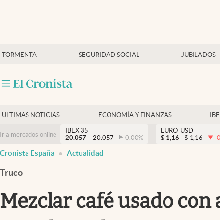
Últimas Noticias
TORMENTA
SEGURIDAD SOCIAL
JUBILADOS
Economía y finanzas
Política
Actualidad
Criptomonedas
ULTIMAS NOTICIAS
ECONOMÍA Y FINANZAS
IB
IBEX 35
EURO-USD
Ir a mercados online
20.057
20.057
0.00
%
$
1,16
$
1,16
-
Cronista España
Actualidad
Truco
Mezclar café usado con 