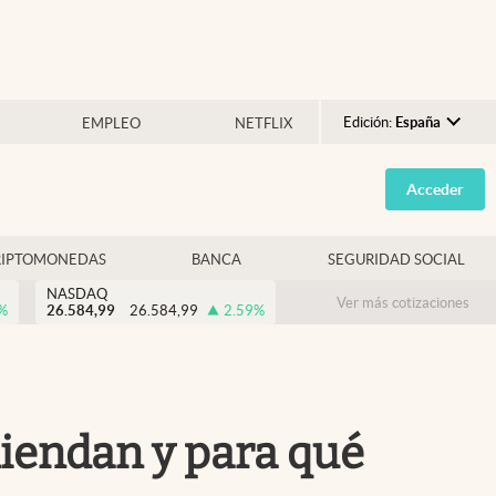
Edición:
España
EMPLEO
NETFLIX
Argentina
Acceder
España
México
RIPTOMONEDAS
BANCA
SEGURIDAD SOCIAL
USA
NASDAQ
Colombia
Ver más cotizaciones
%
26.584,99
26.584,99
2.59
%
Uruguay
miendan y para qué