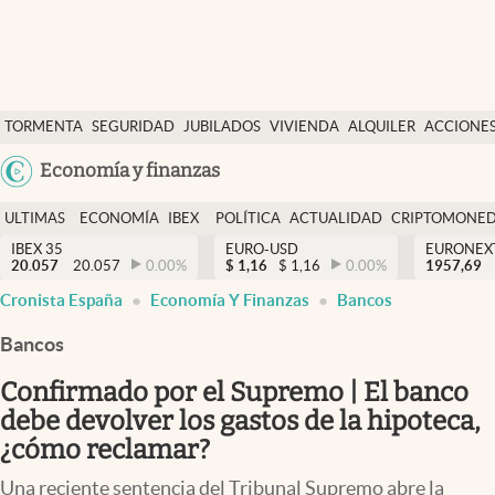
Últimas Noticias
TORMENTA
SEGURIDAD
JUBILADOS
VIVIENDA
ALQUILER
ACCIONE
Economía y finanzas
SOCIAL
Argentina
Economía y finanzas
Política
España
Actualidad
ULTIMAS
ECONOMÍA
IBEX
POLÍTICA
ACTUALIDAD
CRIPTOMONE
México
NOTICIAS
Y
Y
IBEX 35
EURO-USD
EURONEX
Criptomonedas
20.057
20.057
0.00
%
$
1,16
$
1,16
0.00
%
1957,69
USA
FINANZAS
EURO
Cronista España
Economía Y Finanzas
Bancos
Colombia
España
Uruguay
Bancos
Confirmado por el Supremo | El banco
debe devolver los gastos de la hipoteca,
¿cómo reclamar?
Una reciente sentencia del Tribunal Supremo abre la