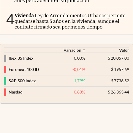
años pero adelanten su jubilación
4
Vivienda
Ley de Arrendamientos Urbanos permite
quedarse hasta 5 años en la vivienda, aunque el
contrato firmado sea por menos tiempo
Variación
Valor
0,00
%
$
20.057,00
Ibex 35 Index
-0,01
%
$
1957,69
Euronext 100 ID
1,79
%
$
7736,52
S&P 500 Index
-0,83
%
$
26.363,44
Nasdaq