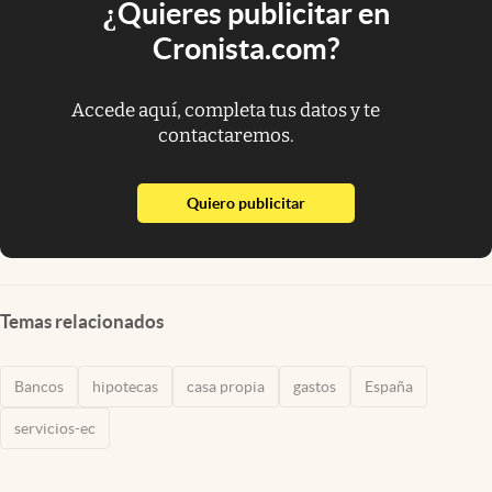
¿Quieres publicitar en
Cronista.com?
Accede aquí, completa tus datos y te
contactaremos.
abre en nueva pestaña
Quiero publicitar
Temas relacionados
Bancos
hipotecas
casa propia
gastos
España
servicios-ec