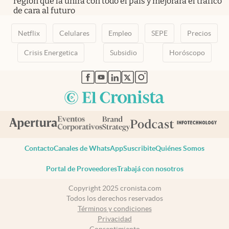
región que la unirá con todo el país y mejorará el tráfico
de cara al futuro
Netflix
Celulares
Empleo
SEPE
Precios
Crisis Energetica
Subsidio
Horóscopo
abre en nueva pestaña
abre en nueva pestaña
abre en nueva pestaña
abre en nueva pestaña
abre en nueva pestaña
Contacto
Canales de WhatsApp
Suscribite
Quiénes Somos
Portal de Proveedores
Trabajá con nosotros
Copyright 2025 cronista.com
Todos los derechos reservados
Términos y condiciones
Privacidad
Consentimiento