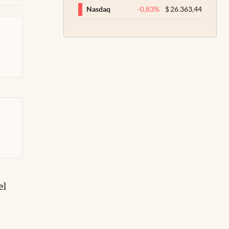
-0,83
%
$
26.363,44
Nasdaq
el