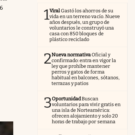
26
1
Viral
Gastó los ahorros de su
vida en un terreno vacío. Nueve
años después, un grupo de
voluntarios le construyó una
casa con 850 bloques de
plástico reciclado
2
Nueva normativa
Oficial y
confirmado: entra en vigor la
ley que prohíbe mantener
perros y gatos de forma
habitual en balcones, sótanos,
terrazas y patios
3
Oportunidad
Buscan
voluntarios para vivir gratis en
una isla de Norteamérica:
ofrecen alojamiento y solo 20
horas de trabajo por semana