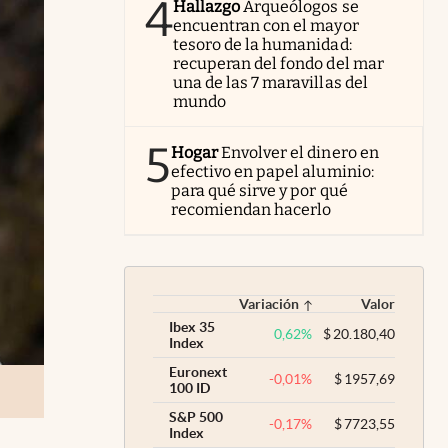
4
Hallazgo
Arqueólogos se
encuentran con el mayor
tesoro de la humanidad:
recuperan del fondo del mar
una de las 7 maravillas del
mundo
5
Hogar
Envolver el dinero en
efectivo en papel aluminio:
para qué sirve y por qué
recomiendan hacerlo
Variación
Valor
Ibex 35
0,62
%
$
20.180,40
Index
Euronext
-0,01
%
$
1957,69
100 ID
S&P 500
-0,17
%
$
7723,55
Index