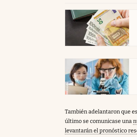
abre en nueva pestaña
abre en nueva pestaña
También adelantaron que e
último se comunicase una
n
levantarán el pronóstico re