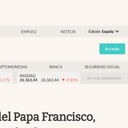
Edición:
España
EMPLEO
NETFLIX
Argentina
Acceder
España
México
RIPTOMONEDAS
BANCA
SEGURIDAD SOCIAL
USA
NASDAQ
Colombia
Ver más cotizaciones
0.17
%
26.363,44
26.363,44
-0.83
%
Uruguay
el Papa Francisco,