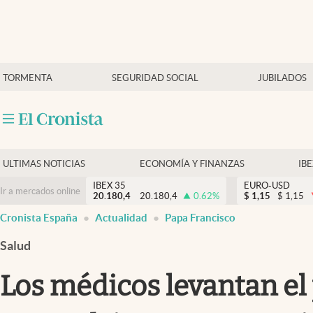
Últimas Noticias
TORMENTA
SEGURIDAD SOCIAL
JUBILADOS
Economía y finanzas
Política
Actualidad
Criptomonedas
ULTIMAS NOTICIAS
ECONOMÍA Y FINANZAS
IB
IBEX 35
EURO-USD
Ir a mercados online
20.180,4
20.180,4
0.62
%
$
1,15
$
1,15
Cronista España
Actualidad
Papa Francisco
Salud
Los médicos levantan el 