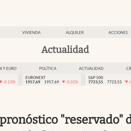
VIVIENDA
ALQUILER
ACCIONES
Actualidad
EX Y EURO
POLÍTICA
ACTUALIDAD
C
EURONEXT
S&P 500
-0.23
%
1957,69
1957,69
-0.01
%
7723,55
7723,55
-
pronóstico "reservado" d