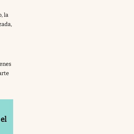
, la
zada,
menes
arte
el