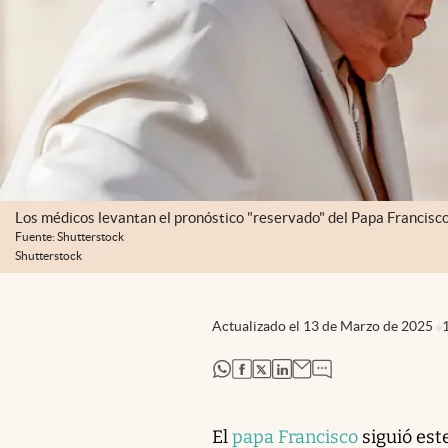
Los médicos levantan el pronóstico "reservado" del Papa Francisco,
Fuente: Shutterstock
Shutterstock
Actualizado el
13 de Marzo de 2025
abre en nueva pestaña
abre en nueva pestaña
abre en nueva pestaña
abre en nueva pestaña
El
papa Francisco
siguió este