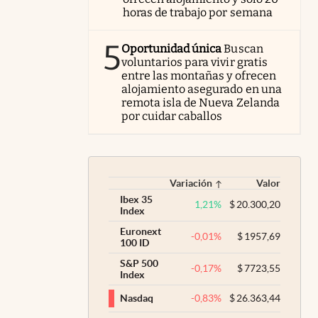
horas de trabajo por semana
5
Oportunidad única
Buscan
voluntarios para vivir gratis
entre las montañas y ofrecen
alojamiento asegurado en una
remota isla de Nueva Zelanda
por cuidar caballos
Variación
Valor
Ibex 35
1,21
%
$
20.300,20
Index
Euronext
-0,01
%
$
1957,69
100 ID
S&P 500
-0,17
%
$
7723,55
Index
-0,83
%
$
26.363,44
Nasdaq