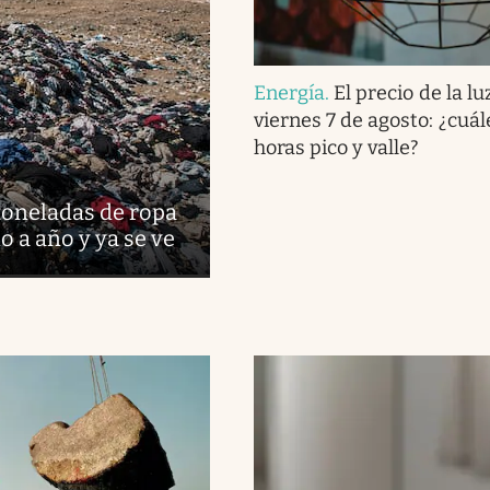
Energía
.
El precio de la lu
viernes 7 de agosto: ¿cuál
horas pico y valle?
oneladas de ropa
 a año y ya se ve