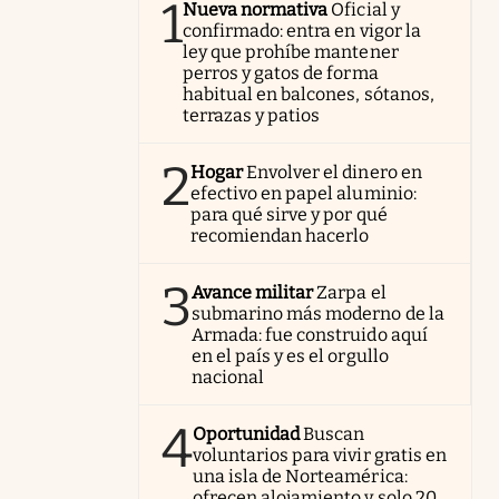
1
Nueva normativa
Oficial y
confirmado: entra en vigor la
ley que prohíbe mantener
perros y gatos de forma
habitual en balcones, sótanos,
terrazas y patios
2
Hogar
Envolver el dinero en
efectivo en papel aluminio:
para qué sirve y por qué
recomiendan hacerlo
3
Avance militar
Zarpa el
submarino más moderno de la
Armada: fue construido aquí
en el país y es el orgullo
nacional
4
Oportunidad
Buscan
voluntarios para vivir gratis en
una isla de Norteamérica:
ofrecen alojamiento y solo 20