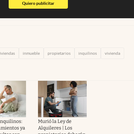
abre en nueva pestaña
Quiero publicitar
iviendas
inmueble
propietarios
inquilinos
vivienda
nquilinos:
Murió la Ley de
amientos ya
Alquileres | Los