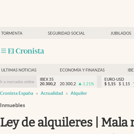
Últimas Noticias
TORMENTA
SEGURIDAD SOCIAL
JUBILADOS
Economía y finanzas
Política
Actualidad
Criptomonedas
ULTIMAS NOTICIAS
ECONOMÍA Y FINANZAS
IB
IBEX 35
EURO-USD
Ir a mercados online
20.300,2
20.300,2
1.21
%
$
1,15
$
1,15
Cronista España
Actualidad
Alquiler
Inmuebles
Ley de alquileres | Mala