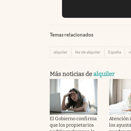
Temas relacionados
alquiler
ley de alquiler
España
v
Más noticias de
alquiler
El Gobierno confirma
Atención i
que los propietarios
los ayunt