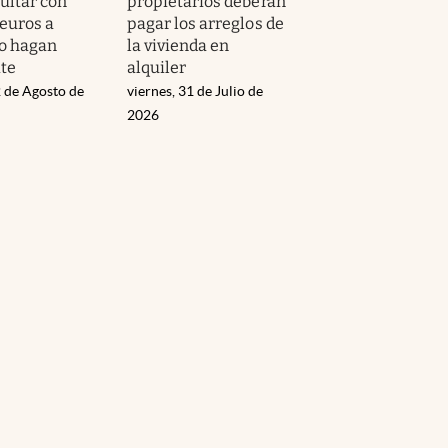
ltar con
propietarios deberán
 euros a
pagar los arreglos de
o hagan
la vivienda en
ite
alquiler
 de Agosto de
viernes, 31 de Julio de
2026