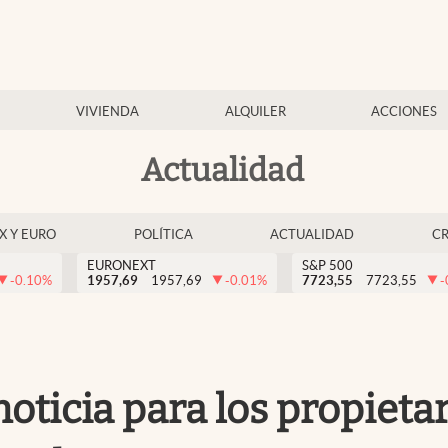
VIVIENDA
ALQUILER
ACCIONES
Actualidad
EX Y EURO
POLÍTICA
ACTUALIDAD
C
EURONEXT
S&P 500
-0.10
%
1957,69
1957,69
-0.01
%
7723,55
7723,55
-
 noticia para los propiet