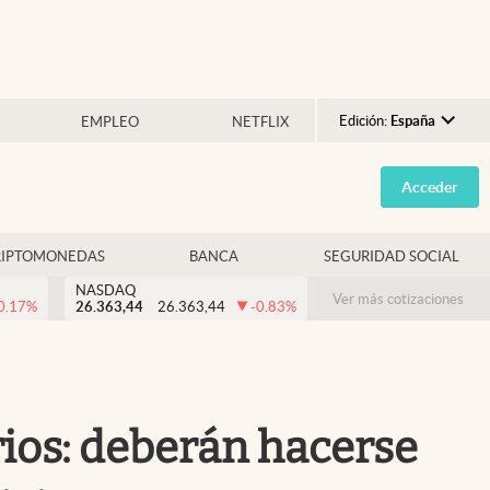
Edición:
España
EMPLEO
NETFLIX
Argentina
Acceder
España
México
RIPTOMONEDAS
BANCA
SEGURIDAD SOCIAL
USA
NASDAQ
Colombia
Ver más cotizaciones
0.17
%
26.363,44
26.363,44
-0.83
%
Uruguay
arios: deberán hacerse