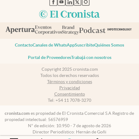
abre en nueva pestaña
abre en nueva pestaña
abre en nueva pestaña
abre en nueva pestaña
abre en nueva pestaña
Contacto
Canales de WhatsApp
Suscribite
Quiénes Somos
Portal de Proveedores
Trabajá con nosotros
Copyright 2025 cronista.com
Todos los derechos reservados
Términos y condiciones
Privacidad
Consentimiento
Tel:
+54 11 7078-3270
cronista.com
es propiedad de El Cronista Comercial S.A Registro de
propiedad intelectual: 56576959
N° de edición: 10.950 - 7 de agosto de 2026
Director Periodístico: Hernán de Goñi