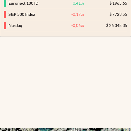
0,41
%
$
1965,65
Euronext 100 ID
-0,17
%
$
7723,55
S&P 500 Index
-0,06
%
$
26.348,35
Nasdaq