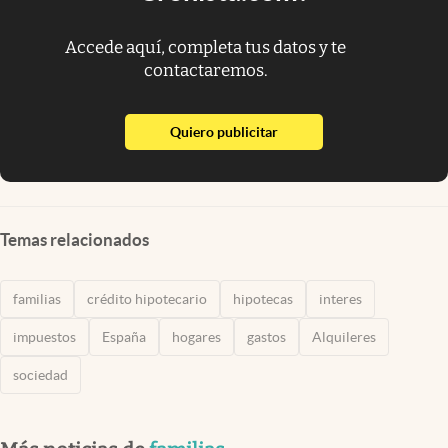
Accede aquí, completa tus datos y te
contactaremos.
abre en nueva pestaña
Quiero publicitar
Temas relacionados
familias
crédito hipotecario
hipotecas
interes
impuestos
España
hogares
gastos
Alquileres
sociedad