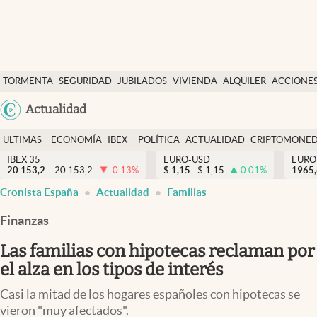
Últimas Noticias
TORMENTA
SEGURIDAD
JUBILADOS
VIVIENDA
ALQUILER
ACCIONE
Economía y finanzas
SOCIAL
Argentina
Actualidad
Política
España
Actualidad
ULTIMAS
ECONOMÍA
IBEX
POLÍTICA
ACTUALIDAD
CRIPTOMONE
México
NOTICIAS
Y
Y
IBEX 35
EURO-USD
EURO
Criptomonedas
20.153,2
20.153,2
-0.13
%
$
1,15
$
1,15
0.01
%
USA
1965
FINANZAS
EURO
Cronista España
Actualidad
Familias
Colombia
España
Uruguay
Finanzas
Las familias con hipotecas reclaman por
el alza en los tipos de interés
Casi la mitad de los hogares españoles con hipotecas se
vieron "muy afectados".