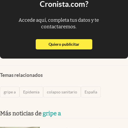
Cronista.com?
Accede aquí, completa tus datos y te
contactaremos.
abre en nueva pestaña
Quiero publicitar
Temas relacionados
gripe a
Epidemia
colapso sanitario
España
Más noticias de
gripe a