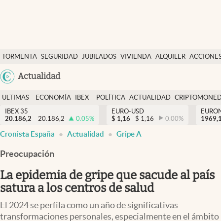
Últimas Noticias
TORMENTA
SEGURIDAD
JUBILADOS
VIVIENDA
ALQUILER
ACCIONE
Economía y finanzas
SOCIAL
Argentina
Actualidad
Política
España
Actualidad
ULTIMAS
ECONOMÍA
IBEX
POLÍTICA
ACTUALIDAD
CRIPTOMONE
México
NOTICIAS
Y
Y
IBEX 35
EURO-USD
EURO
Criptomonedas
20.186,2
20.186,2
0.05
%
$
1,16
$
1,16
0.00
%
USA
1969,
FINANZAS
EURO
Cronista España
Actualidad
Gripe A
Colombia
España
Uruguay
Preocupación
La epidemia de gripe que sacude al país
satura a los centros de salud
El 2024 se perfila como un año de significativas
transformaciones personales, especialmente en el ámbito