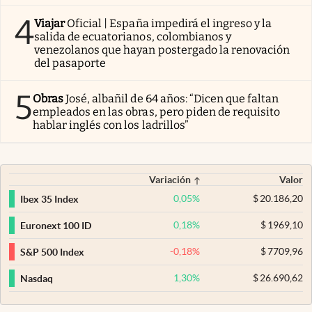
4
Viajar
Oficial | España impedirá el ingreso y la
salida de ecuatorianos, colombianos y
venezolanos que hayan postergado la renovación
del pasaporte
5
Obras
José, albañil de 64 años: “Dicen que faltan
empleados en las obras, pero piden de requisito
hablar inglés con los ladrillos”
Variación
Valor
0,05
%
$
20.186,20
Ibex 35 Index
0,18
%
$
1969,10
Euronext 100 ID
-0,18
%
$
7709,96
S&P 500 Index
1,30
%
$
26.690,62
Nasdaq