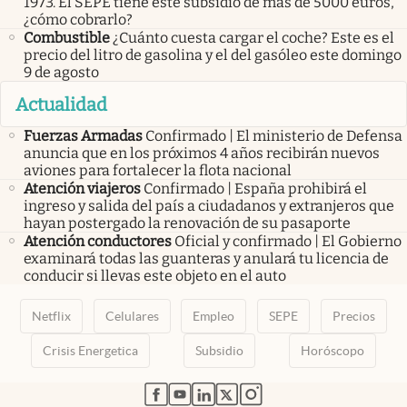
1973. El SEPE tiene este subsidio de más de 5000 euros,
¿cómo cobrarlo?
Combustible
¿Cuánto cuesta cargar el coche? Este es el
precio del litro de gasolina y el del gasóleo este domingo
9 de agosto
Actualidad
Fuerzas Armadas
Confirmado | El ministerio de Defensa
anuncia que en los próximos 4 años recibirán nuevos
aviones para fortalecer la flota nacional
Atención viajeros
Confirmado | España prohibirá el
ingreso y salida del país a ciudadanos y extranjeros que
hayan postergado la renovación de su pasaporte
Atención conductores
Oficial y confirmado | El Gobierno
examinará todas las guanteras y anulará tu licencia de
conducir si llevas este objeto en el auto
Netflix
Celulares
Empleo
SEPE
Precios
Crisis Energetica
Subsidio
Horóscopo
abre en nueva pestaña
abre en nueva pestaña
abre en nueva pestaña
abre en nueva pestaña
abre en nueva pestaña