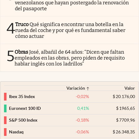
venezolanos que hayan postergado la renovación
del pasaporte
4
Truco
Qué significa encontrar una botella en la
rueda del coche y por qué es fundamental saber
cómo actuar
5
Obras
José, albañil de 64 años: “Dicen que faltan
empleados en las obras, pero piden de requisito
hablar inglés con los ladrillos”
Variación
Valor
-0,02
%
$
20.176,00
Ibex 35 Index
0,41
%
$
1965,65
Euronext 100 ID
-0,18
%
$
7709,96
S&P 500 Index
-0,06
%
$
26.348,35
Nasdaq