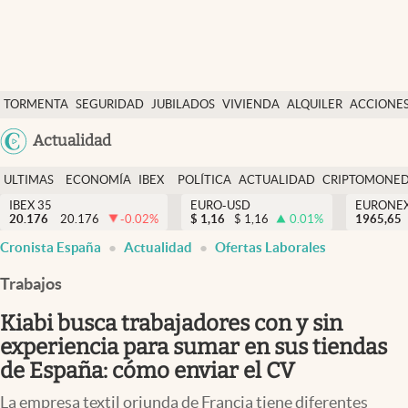
Últimas Noticias
TORMENTA
SEGURIDAD
JUBILADOS
VIVIENDA
ALQUILER
ACCIONE
Economía y finanzas
SOCIAL
Argentina
Actualidad
Política
España
Actualidad
ULTIMAS
ECONOMÍA
IBEX
POLÍTICA
ACTUALIDAD
CRIPTOMONE
México
NOTICIAS
Y
Y
IBEX 35
EURO-USD
EURONE
Criptomonedas
20.176
20.176
-0.02
%
$
1,16
$
1,16
0.01
%
USA
1965,65
FINANZAS
EURO
Cronista España
Actualidad
Ofertas Laborales
Colombia
España
Uruguay
Trabajos
Kiabi busca trabajadores con y sin
experiencia para sumar en sus tiendas
de España: cómo enviar el CV
La empresa textil oriunda de Francia tiene diferentes