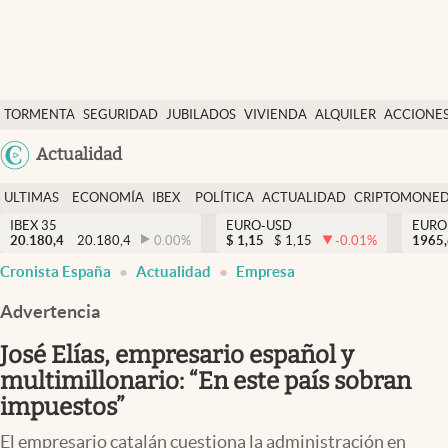
Últimas Noticias
TORMENTA
SEGURIDAD
JUBILADOS
VIVIENDA
ALQUILER
ACCIONE
Economía y finanzas
SOCIAL
Argentina
Actualidad
Política
España
Actualidad
ULTIMAS
ECONOMÍA
IBEX
POLÍTICA
ACTUALIDAD
CRIPTOMONE
México
NOTICIAS
Y
Y
IBEX 35
EURO-USD
EURO
Criptomonedas
20.180,4
20.180,4
0.00
%
$
1,15
$
1,15
-0.01
%
USA
1965
FINANZAS
EURO
Cronista España
Actualidad
Empresa
Colombia
España
Uruguay
Advertencia
José Elías, empresario español y
multimillonario: “En este país sobran
impuestos”
El empresario catalán cuestiona la administración en