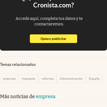
Cronista.com?
Accede aquí, completa tus datos y te
contactaremos.
abre en nueva pestaña
Quiero publicitar
Temas relacionados
empresa
impuesto
reforma
Administración
España
Más noticias de
empresa