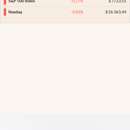
-0,17
%
$
7723,55
S&P 500 Index
-0,83
%
$
26.363,44
Nasdaq