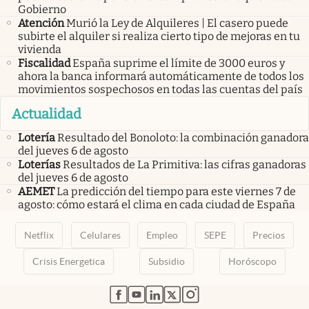
Gobierno
Atención
Murió la Ley de Alquileres | El casero puede
subirte el alquiler si realiza cierto tipo de mejoras en tu
vivienda
Fiscalidad
España suprime el límite de 3000 euros y
ahora la banca informará automáticamente de todos los
movimientos sospechosos en todas las cuentas del país
Actualidad
Lotería
Resultado del Bonoloto: la combinación ganadora
del jueves 6 de agosto
Loterías
Resultados de La Primitiva: las cifras ganadoras
del jueves 6 de agosto
AEMET
La predicción del tiempo para este viernes 7 de
agosto: cómo estará el clima en cada ciudad de España
Netflix
Celulares
Empleo
SEPE
Precios
Crisis Energetica
Subsidio
Horóscopo
abre en nueva pestaña
abre en nueva pestaña
abre en nueva pestaña
abre en nueva pestaña
abre en nueva pestaña