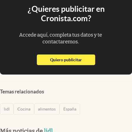
¿Quieres publicitar en
Cronista.com?
Accede aquí, completa tus datos y te
contactaremos.
abre en nueva pestaña
Quiero publicitar
Temas relacionados
lidl
Cocina
alimentos
España
Más noticias de
lidl