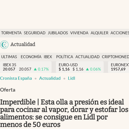
Últimas Noticias
TORMENTA
SEGURIDAD
JUBILADOS
VIVIENDA
ALQUILER
ACCIONE
Economía y finanzas
SOCIAL
Argentina
Actualidad
Política
España
Actualidad
ULTIMAS
ECONOMÍA
IBEX
POLÍTICA
ACTUALIDAD
CRIPTOMONE
México
NOTICIAS
Y
Y
IBEX 35
EURO-USD
EURONEX
Criptomonedas
20.057
20.057
0.17
%
$
1,16
$
1,16
0.06
%
1957,69
USA
FINANZAS
EURO
Cronista España
Actualidad
Lidl
Colombia
España
Uruguay
Oferta
Imperdible | Esta olla a presión es ideal
para cocinar al vapor, dorar y estofar los
alimentos: se consigue en Lidl por
menos de 50 euros