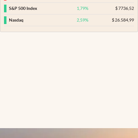
1,79
%
$
7736,52
S&P 500 Index
2,59
%
$
26.584,99
Nasdaq