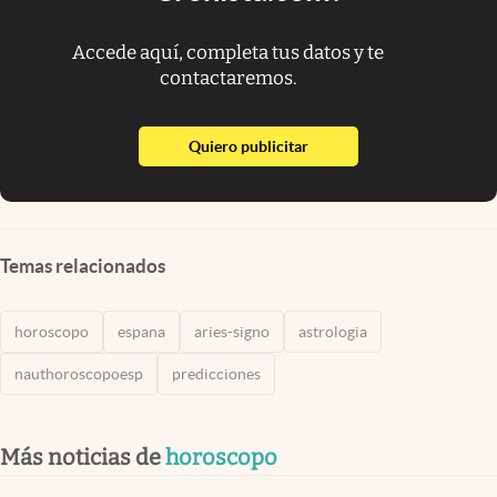
Accede aquí, completa tus datos y te
contactaremos.
abre en nueva pestaña
Quiero publicitar
Temas relacionados
horoscopo
espana
aries-signo
astrologia
nauthoroscopoesp
predicciones
Más noticias de
horoscopo