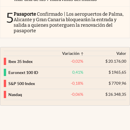
5
Pasaporte
Confirmado | Los aeropuertos de Palma,
Alicante y Gran Canaria bloquearán la entrada y
salida a quienes posterguen la renovación del
pasaporte
Variación
Valor
-0,02
%
$
20.176,00
Ibex 35 Index
0,41
%
$
1965,65
Euronext 100 ID
-0,18
%
$
7709,96
S&P 500 Index
-0,06
%
$
26.348,35
Nasdaq