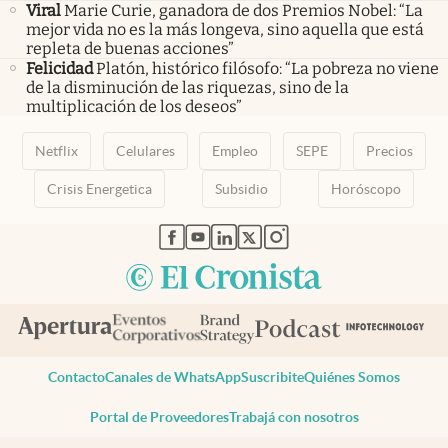
Viral
Marie Curie, ganadora de dos Premios Nobel: “La
mejor vida no es la más longeva, sino aquella que está
repleta de buenas acciones”
Felicidad
Platón, histórico filósofo: “La pobreza no viene
de la disminución de las riquezas, sino de la
multiplicación de los deseos”
Netflix
Celulares
Empleo
SEPE
Precios
Crisis Energetica
Subsidio
Horóscopo
abre en nueva pestaña
abre en nueva pestaña
abre en nueva pestaña
abre en nueva pestaña
abre en nueva pestaña
Contacto
Canales de WhatsApp
Suscribite
Quiénes Somos
Portal de Proveedores
Trabajá con nosotros