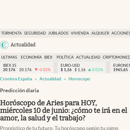
Últimas Noticias
TORMENTA
SEGURIDAD
JUBILADOS
VIVIENDA
ALQUILER
ACCIONE
Economía y finanzas
SOCIAL
Argentina
Actualidad
Política
España
Actualidad
ULTIMAS
ECONOMÍA
IBEX
POLÍTICA
ACTUALIDAD
CRIPTOMONE
México
NOTICIAS
Y
Y
IBEX 35
EURO-USD
EURONE
Criptomonedas
20.176
20.176
-0.02
%
$
1,16
$
1,16
0.01
%
USA
1965,65
FINANZAS
EURO
Cronista España
Actualidad
Horoscopo
Colombia
España
Uruguay
Predicción diaria
Horóscopo de Aries para HOY,
miércoles 10 de junio: ¿cómo te irá en el
amor, la salud y el trabajo?
Pronóstico de tu futuro. Tu horóscopo según tu signo