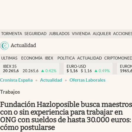
Últimas Noticias
TORMENTA
SEGURIDAD
JUBILADOS
VIVIENDA
ALQUILER
ACCIONE
Economía y finanzas
SOCIAL
Argentina
Actualidad
Política
España
Actualidad
ULTIMAS
ECONOMÍA
IBEX
POLÍTICA
ACTUALIDAD
CRIPTOMONE
México
NOTICIAS
Y
Y
IBEX 35
EURO-USD
EURO
Criptomonedas
20.265,6
20.265,6
0.42
%
$
1,16
$
1,16
0.49
%
USA
1965,
FINANZAS
EURO
Cronista España
Actualidad
Ofertas Laborales
Colombia
España
Uruguay
Trabajos
Fundación Hazloposible busca maestros
con o sin experiencia para trabajar en
ONG con sueldos de hasta 30.000 euros:
cómo postularse