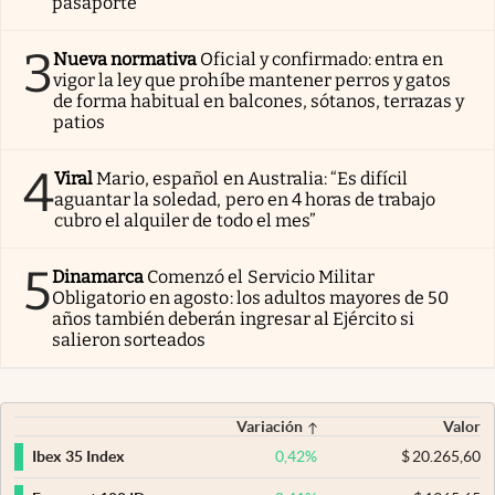
pasaporte
3
Nueva normativa
Oficial y confirmado: entra en
vigor la ley que prohíbe mantener perros y gatos
de forma habitual en balcones, sótanos, terrazas y
patios
4
Viral
Mario, español en Australia: “Es difícil
aguantar la soledad, pero en 4 horas de trabajo
cubro el alquiler de todo el mes”
5
Dinamarca
Comenzó el Servicio Militar
Obligatorio en agosto: los adultos mayores de 50
años también deberán ingresar al Ejército si
salieron sorteados
Variación
Valor
0,42
%
$
20.265,60
Ibex 35 Index