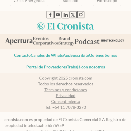
Crisis Energetica
Subsidio
Horóscopo
abre en nueva pestaña
abre en nueva pestaña
abre en nueva pestaña
abre en nueva pestaña
abre en nueva pestaña
Contacto
Canales de WhatsApp
Suscribite
Quiénes Somos
Portal de Proveedores
Trabajá con nosotros
Copyright 2025 cronista.com
Todos los derechos reservados
Términos y condiciones
Privacidad
Consentimiento
Tel:
+54 11 7078-3270
cronista.com
es propiedad de El Cronista Comercial S.A Registro de
propiedad intelectual: 56576959