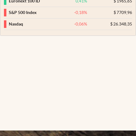
0,41
%
$
1965,65
Euronext 100 ID
-0,18
%
$
7709,96
S&P 500 Index
-0,06
%
$
26.348,35
Nasdaq