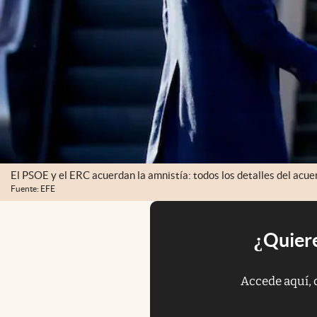
El PSOE y el ERC acuerdan la amnistía: todos los detalles del acue
Fuente: EFE
¿Quiere
Accede aquí, 