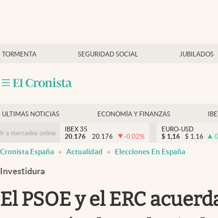
Últimas Noticias
TORMENTA
SEGURIDAD SOCIAL
JUBILADOS
Economía y finanzas
Política
Actualidad
Criptomonedas
ULTIMAS NOTICIAS
ECONOMÍA Y FINANZAS
IB
IBEX 35
EURO-USD
Ir a mercados online
20.176
20.176
-0.02
%
$
1,16
$
1,16
0
Cronista España
Actualidad
Elecciones En España
Investidura
El PSOE y el ERC acuerda