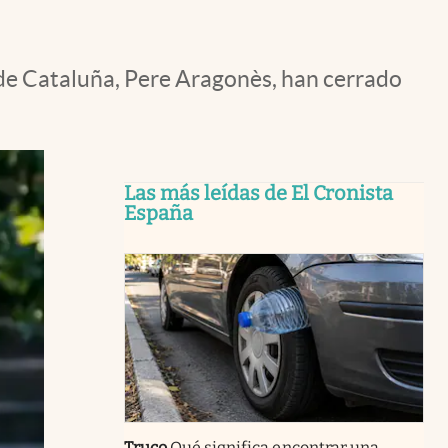
 de Cataluña, Pere Aragonès, han cerrado
Las más leídas de El Cronista
España
Truco
Qué significa encontrar una