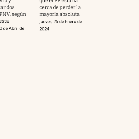
ría y
que el PP estaría
car dos
cerca de perder la
 PNV, según
mayoría absoluta
esta
jueves, 25 de Enero de
0 de Abril de
2024