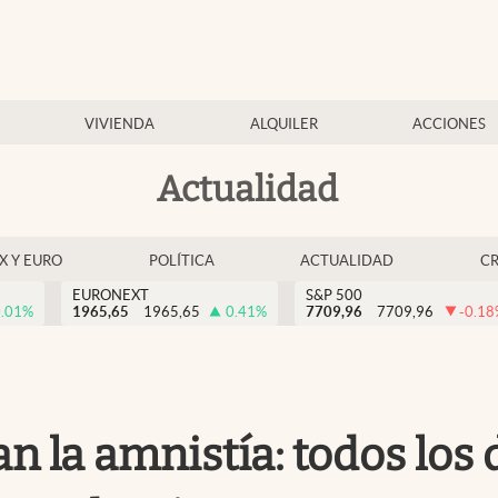
VIVIENDA
ALQUILER
ACCIONES
Actualidad
EX Y EURO
POLÍTICA
ACTUALIDAD
C
EURONEXT
S&P 500
.01
%
1965,65
1965,65
0.41
%
7709,96
7709,96
-0.18
n la amnistía: todos los 