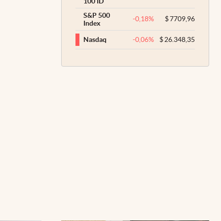
100 ID
S&P 500
-0,18
%
$
7709,96
Index
-0,06
%
$
26.348,35
Nasdaq