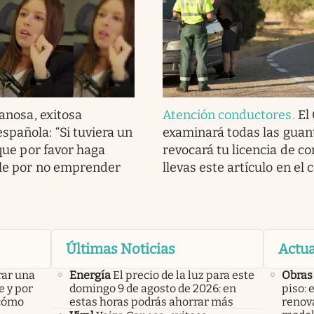
anosa, exitosa
Atención conductores
.
El
spañola: “Si tuviera un
examinará todas las guan
a que por favor haga
revocará tu licencia de co
ble por no emprender
llevas este artículo en el 
Últimas Noticias
Actua
rar una
Energía
El precio de la luz para este
Obras
e y por
domingo 9 de agosto de 2026: en
piso: 
 cómo
estas horas podrás ahorrar más
renova