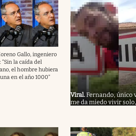
oreno Gallo, ingeniero
 “Sin la caída del
ano, el hombre hubiera
Luna en el año 1000”
Viral
.
Fernando, único 
me da miedo vivir solo