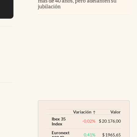
más de 40 años, pero adelanten su
jubilación
Variación
Valor
Ibex 35
-0,02
%
$
20.176,00
Index
Euronext
0,41
%
$
1965,65