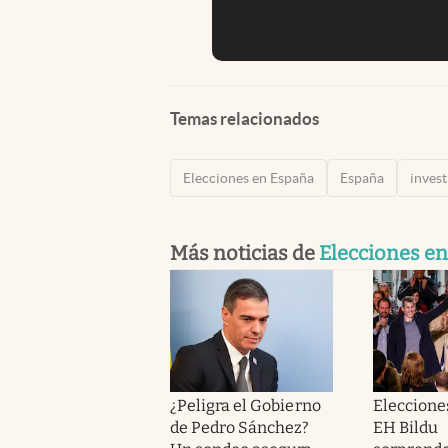
Temas relacionados
Elecciones en España
España
inves
Más noticias de
Elecciones e
¿Peligra el Gobierno
Eleccione
de Pedro Sánchez?
EH Bildu