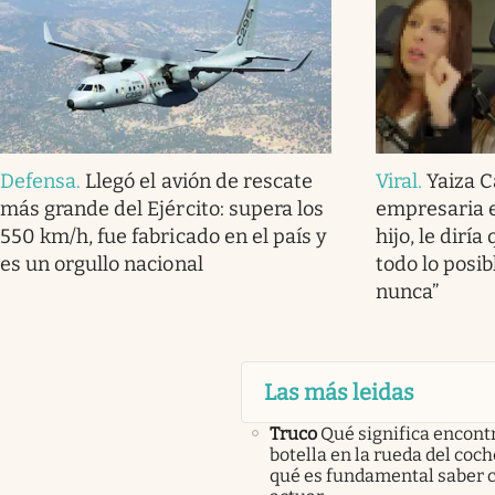
Defensa
.
Llegó el avión de rescate
Viral
.
Yaiza C
más grande del Ejército: supera los
empresaria e
550 km/h, fue fabricado en el país y
hijo, le dirí
es un orgullo nacional
todo lo posi
nunca”
Las más leidas
Truco
Qué significa encont
botella en la rueda del coch
qué es fundamental saber