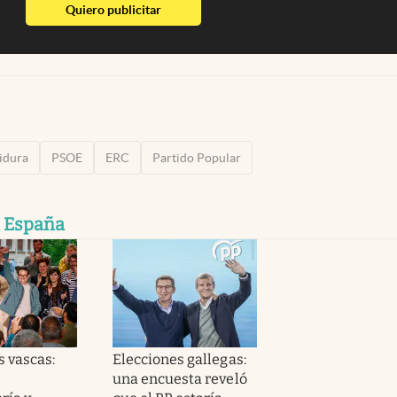
abre en nueva pestaña
Quiero publicitar
tidura
PSOE
ERC
Partido Popular
n España
s vascas:
Elecciones gallegas:
una encuesta reveló