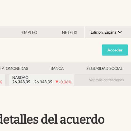
Edición:
España
EMPLEO
NETFLIX
Argentina
Acceder
España
México
RIPTOMONEDAS
BANCA
SEGURIDAD SOCIAL
USA
NASDAQ
Colombia
Ver más cotizaciones
%
26.348,35
26.348,35
-0.06
%
Uruguay
detalles del acuerdo